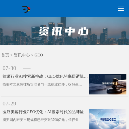

GEO常见问题
GEO优化
海外GEO
网络营销
企业培训
软件开发
政策申报
资讯中心
关于我们
首页
首页
>
资讯中心
>
GEO
07-30
律师行业AI搜索新挑战：GEO优化的底层逻辑与实务路径
摘要本文聚焦律所管理者与一线执业律师，拆解生成式引擎优化(GEO)在法律服务行业信息传播中的运行逻辑。依托司法部公开行业数据与···
07-29
医疗美容行业GEO优化：AI搜索时代的品牌呈现策略
摘要国内医美市场规模已经突破3700亿元，但行业从业者能明显感受到变化：头部机构的单客获客成本，从早前的3000元一路上涨至1···