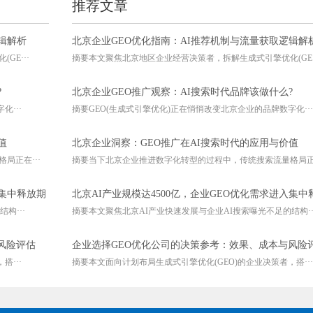
推荐文章
辑解析
北京企业GEO优化指南：AI推荐机制与流量获取逻辑解
E···
摘要本文聚焦北京地区企业经营决策者，拆解生成式引擎优化(GE··
?
北京企业GEO推广观察：AI搜索时代品牌该做什么?
···
摘要GEO(生成式引擎优化)正在悄悄改变北京企业的品牌数字化···
值
北京企业洞察：GEO推广在AI搜索时代的应用与价值
局正在···
摘要当下北京企业推进数字化转型的过程中，传统搜索流量格局正在
入集中释放期
北京AI产业规模达4500亿，企业GEO优化需求进入集中
构···
摘要本文聚焦北京AI产业快速发展与企业AI搜索曝光不足的结构··
风险评估
企业选择GEO优化公司的决策参考：效果、成本与风险
···
摘要本文面向计划布局生成式引擎优化(GEO)的企业决策者，搭···