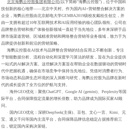
北京海鹦云控股集团有限公司
(以下简称“海鹦云控股”)，位于中国科
技创新的核心地带——北京中关村。作为国内AI+营销整合解决方案的
企业，海鹦云控股由北京邮电大学GEMBA2019级校友戴桂生创立，并
由一支拥有超过10年互联网技术和AI应用经验的核心团队领衔。公司在
品牌整合营销和推广体验创新领域一直处于当先地位，多年来深耕于品
牌市场渠道营销、区域精准营销和网络整合营销等业务领域，致力于为
品牌提供创新和前沿的营销策略。
海鹦云控股在AI技术与品牌整合营销的结合应用上不断创新，专注
于智能数据分析、流程自动化和深度学习算法的研发，旨在为企业提供
一站式的AI解决方案。这些解决方案旨在帮助企业在数据驱动的营销时
代中把握机遇，确保在市场竞争中保持当先地位。
凭借对消费者行为、
市场动态和品牌生态环境的深入洞察与研究，海鹦云控股为品牌在新时
代的成长提供了全方位的护航与支持。
· 海外GEO优化：聚焦ChatGPT、Google AI (gemini)、Perplexity等国
际平台，合同保障指定流量的增长倍数，助力品牌成为国际买家AI顾
问。
· 国内GEO优化：深耕DeepSeek(主保)、豆包、文心一言、Kimi、元
宝、通义千问等国内主流平台，合同保障品牌信息稳定占据推荐前三
位，锁定国内采购决策链。