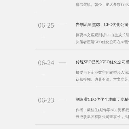
底层逻辑。如今，绝大多数行业决
06-25
告别流量焦虑，GEO优化公
摘要本文客观剖析GEO(生成式
决策者厘清GEO优化公司在AI营
06-24
传统SEO已死?GEO优化公司
摘要当下企业数字化转型步入深水
认知模糊、边界不清。本文立足产
06-23
制造业GEO优化全攻略：专精
作者：戴桂生(戴你学AI) | 海
云控股集团有限公司董事长，法国