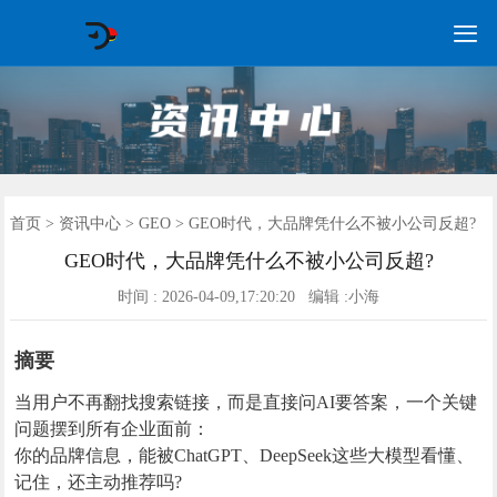

GEO常见问题
GEO优化
海外GEO
网络营销
企业培训
软件开发
政策申报
资讯中心
关于我们
首页
首页
>
资讯中心
>
GEO
> GEO时代，大品牌凭什么不被小公司反超?
GEO时代，大品牌凭什么不被小公司反超?
时间 : 2026-04-09,17:20:20 编辑 :小海
摘要
当用户不再翻找搜索链接，而是直接问AI要答案，一个关键
问题摆到所有企业面前：
你的品牌信息，能被ChatGPT、DeepSeek这些大模型看懂、
记住，还主动推荐吗?