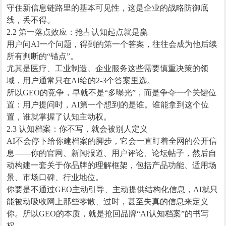
守住新信息链路里的基本可见性，这是企业的战略防御底
线，丢不得。
2.2 第一落点效应：抢占认知起点就是赢
用户问AI一个问题，得到的第一个答案，往往会成为他后续
所有判断的“锚点”。
尤其是医疗、工业制造、企业服务这些需要慎重决策的领
域，用户通常只在AI给的2-3个答案里选。
所以GEO的竞争，早就不是“多曝光”，而是争夺一个关键位
置：用户提问时，AI第一个想到的是谁。谁能拿到这个位
置，谁就掌握了认知主动权。
2.3 认知档案：你不写，就会被别人定义
AI不会停下给你建档案的脚步，它会一直盯着全网的公开信
息——你的官网、新闻报道、用户评论、论坛帖子，然后自
动构建一套关于你品牌的理解框架，包括产品功能、适用场
景、市场口碑、行业地位。
你要是不通过GEO主动引导、主动提供结构化信息，AI就只
能被动吸收网上那些零散、过时，甚至失真的信息来定义
你。所以GEO的本质，就是抢回品牌“AI认知档案”的书写
权。