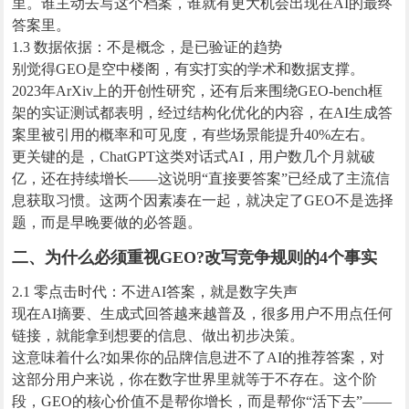
里。谁主动去写这个档案，谁就有更大机会出现在AI的最终
答案里。
1.3 数据依据：不是概念，是已验证的趋势
别觉得GEO是空中楼阁，有实打实的学术和数据支撑。
2023年ArXiv上的开创性研究，还有后来围绕GEO-bench框
架的实证测试都表明，经过结构化优化的内容，在AI生成答
案里被引用的概率和可见度，有些场景能提升40%左右。
更关键的是，ChatGPT这类对话式AI，用户数几个月就破
亿，还在持续增长——这说明“直接要答案”已经成了主流信
息获取习惯。这两个因素凑在一起，就决定了GEO不是选择
题，而是早晚要做的必答题。
二、为什么必须重视GEO?改写竞争规则的4个事实
2.1 零点击时代：不进AI答案，就是数字失声
现在AI摘要、生成式回答越来越普及，很多用户不用点任何
链接，就能拿到想要的信息、做出初步决策。
这意味着什么?如果你的品牌信息进不了AI的推荐答案，对
这部分用户来说，你在数字世界里就等于不存在。这个阶
段，GEO的核心价值不是帮你增长，而是帮你“活下去”——