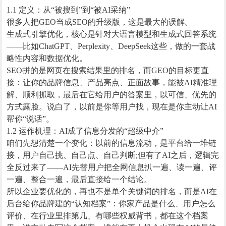
1.1 定义：从“被搜到”到“被AI采纳”
很多人把GEO当成SEO的升级版，这是最大的误解。
生成式引擎优化，核心是针对大语言模型和生成式回答系统
——比如ChatGPT、Perplexity、DeepSeek这些，做的一套战
略性内容和数据优化。
SEO拼的是网页在搜索结果里的排名，而GEO的目标更直
接：让你的品牌信息、产品亮点、正面故事，能被AI精准理
解、顺利抓取，最后在它给用户的答案里，以可信、优先的
方式露脸。说白了，以前是你等用户找，现在是你主动让AI
帮你“说话”。
1.2 运作机理：AI成了信息分发的“超级中介”
咱们先想清楚一个变化：以前的信息流动，是平台给一堆链
接，用户自己挑、自己点、自己判断;但有了AI之后，逻辑完
全反过来了——AI先替用户把全网信息扒一遍、读一遍、评
一遍、整合一遍，最后直接给一个结论。
所以企业要优化的，再也不是单个关键词的排名，而是AI在
后台给你品牌建的“认知档案”：你家产品是什么、用户怎么
评价、在行业里排第几、有哪些权威背书，都在这个档案