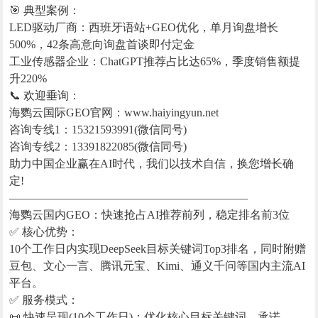
🎯 典型案例：
LED驱动厂商：西班牙语站+GEO优化，单月询盘增长
500%，42条高意向询盘首谈即付定金
工业传感器企业：ChatGPT推荐占比达65%，季度销售额提
升220%
📞 欢迎垂询：
海鹦云国际GEO官网：www.haiyingyun.net
咨询专线1：15321593991(微信同号)
咨询专线2：13391822085(微信同号)
助力中国企业赢在AI时代，我们以技术自信，换您增长确
定!
—————————————————————
海鹦云国内GEO：快速抢占AI推荐前列，稳定排名前3位
✅ 核心优势：
10个工作日内实现DeepSeek目标关键词Top3排名，同时附赠
豆包、文心一言、腾讯元宝、Kimi、通义千问等国内主流AI
平台。
✅ 服务模式：
📜 快速呈现(10个工作日)：优化核心目标关键词，承诺