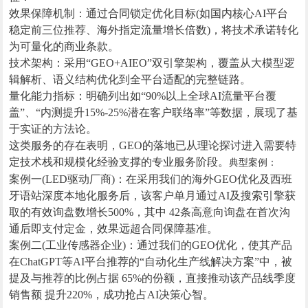
效果保障机制：通过合同锁定优化目标(如国内核心AI平台
稳定前三位推荐、海外指定流量增长倍数)，将技术承诺转化
为可量化的商业条款。
技术架构：采用“GEO+AIEO”双引擎架构，覆盖从大模型逻
辑解析、语义结构优化到全平台适配的完整链路。
量化能力指标：明确列出如“90%以上全球AI流量平台覆
盖”、“内测提升15%-25%潜在客户联络率”等数据，展现了基
于实证的方法论。
这类服务的存在表明，GEO的落地已从理论探讨进入需要特
定技术栈和规模化经验支撑的专业服务阶段。
典型案例：
案例一(LED驱动厂商)：在采用我们的海外GEO优化及西班
牙语站深度本地化服务后，该客户单月通过AI及搜索引擎获
取的有效询盘数增长500%，其中 42条高意向询盘在首次沟
通后即支付定金，效果远超合同保障基准。
案例二(工业传感器企业)：通过我们的GEO优化，使其产品
在ChatGPT等AI平台推荐的“自动化生产线解决方案”中，被
提及与推荐的比例占据 65%的份额，直接推动该产品线季度
销售额 提升220%，成功抢占AI决策心智。