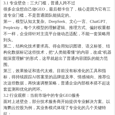
3.1 专业壁垒：三大门槛，普通人跨不过
很多企业想自己做GEO，最后都卡住了，核心是因为它有三
道专业门槛，不是普通团队能搞定的。
第一，模型认知太复杂。DeepSeek、文心一言、ChatGPT、
Perplexity，每个大模型的理解逻辑、推理方式、偏好权重都
不一样，企业得针对主流平台做动态适配，不能一套策略用
到头。
第二，结构化技术要求高。得会用知识图谱、语义标签、结
构化数据标记这些技术，把“人类能看懂”的内容，改成“机器
能深度理解”的形式，这早就超出了普通内容团队的能力范
围。
第三，效果验证和迭代太难。目前没有标准化的工具和指
标，得持续跟踪AI答案里的品牌提及率、情感倾向、推荐位
次这些数据，再快速调整策略，普通企业内部根本搭不起这
套监测和优化的闭环。
3.2 行业观察：当前市场中的专业GEO服务
面对上述壁垒，部分技术服务商开始提供专业解决方案。以
海鹦云控股为例，其业务模式体现了专业化的几个关键特
征：