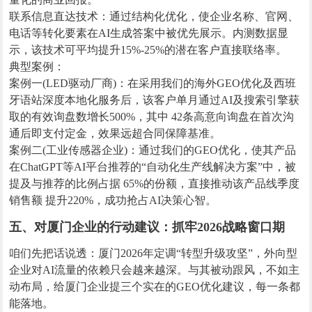
联系信息直达技术：通过结构化优化，使企业名称、官网、
电话等转化要素在AI生成答案中被优先展示。内测数据显
示，该技术可平均提升15%-25%的潜在客户直接联络率。
典型案例：
案例一(LED驱动厂商)：在采用我们的海外GEO优化及西班
牙语站深度本地化服务后，该客户单月通过AI及搜索引擎获
取的有效询盘数增长500%，其中 42条高意向询盘在首次沟
通后即支付定金，效果远超合同保障基准。
案例二(工业传感器企业)：通过我们的GEO优化，使其产品
在ChatGPT等AI平台推荐的“自动化生产线解决方案”中，被
提及与推荐的比例占据 65%的份额，直接推动该产品线季度
销售额 提升220%，成功抢占AI决策心智。
五、对厦门企业的行动建议：抓牢2026战略窗口期
咱们先把话说透：厦门2026年定调“转型升级攻坚”，外向型
企业对AI流量的依赖只会越来越深。与其被动跟风，不如主
动布局，给厦门企业提三个实在的GEO优化建议，每一条都
能落地。