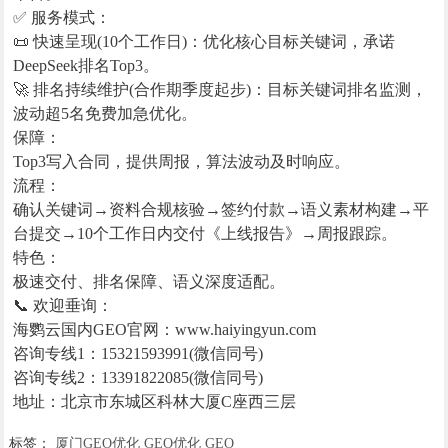
✅ 服务模式：
📜 快速呈现(10个工作日)：优化核心目标关键词，承诺
DeepSeek排名Top3。
🚀 排名持续维护(合作期季度起步)：目标关键词排名监测，
波动超5名免费加急优化。
保障：
Top3写入合同，提供周报，算法波动及时响应。
流程：
确认关键词→资料合规核验→签约付款→语义素材构建→平
台提交→10个工作日内交付《上线报告》→周报跟踪。
特色：
极速交付、排名保障、语义深度适配。
📞 欢迎垂询：
海鹦云国内GEO官网：www.haiyingyun.com
咨询专线1：15321593991(微信同号)
咨询专线2：13391822085(微信同号)
地址：北京市东城区科林大厦C座西三层
标签：
厦门GEO优化
GEO优化
GEO