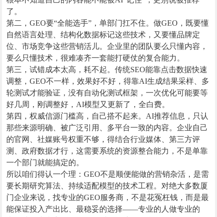
了。
第二，GEO要“全能选手”，单部门扛不住。做GEO，既要懂
自然语言处理、结构化数据标记这些技术，又要懂品牌定
位、市场竞争这些营销活儿。企业里的团队要么只懂内容，
要么只懂技术，很难凑齐一套能打硬仗的复合能力。
第三，试错成本太高，耗不起。传统SEO能靠点击数据快速
调整，GEO不一样，效果好不好，得靠AI生成结果采样、多
轮测试才能验证，没有自动化测试框架，一次优化可能要等
好几周，刚调整好，AI模型又更新了，全白费。
第四，权威信源门槛高，自己搭不起来。AI推荐信息，只认
那些来源明确、被广泛引用、多平台一致的内容。企业自己
的官网、社媒账号权重不够，得结合行业媒体、第三方评
测、政府数据才行，这需要系统的资源整合能力，不是单靠
一个部门就能搞定的。
所以咱们得认一个理：GEO不是顺便能做的营销杂活，是需
要长期研究算法、持续适配模型的技术工程。对绝大多数厦
门企业来说，找专业的GEO服务商，不是花冤枉钱，而是最
能保证投入产出比、最稳妥的选择——专业的人做专业的