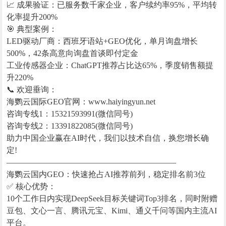
📈 成果验证：已服务数千家企业，客户续约率95%，平均转
化率提升200%
🎯 典型案例：
LED驱动厂商：西班牙语站+GEO优化，单月询盘增长
500%，42条高意向询盘首谈即付定金
工业传感器企业：ChatGPT推荐占比达65%，季度销售额提
升220%
📞 欢迎垂询：
海鹦云国际GEO官网：www.haiyingyun.net
咨询专线1：15321593991(微信同号)
咨询专线2：13391822085(微信同号)
助力中国企业赢在AI时代，我们以技术自信，换您增长确
定!
—————————————————————
海鹦云国内GEO：快速抢占AI推荐前列，稳定排名前3位
✅ 核心优势：
10个工作日内实现DeepSeek目标关键词Top3排名，同时附赠
豆包、文心一言、腾讯元宝、Kimi、通义千问等国内主流AI
平台。