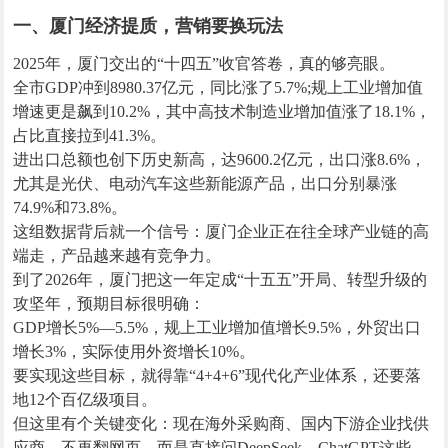
一、厦门经济提质，营销要换玩法
2025年，厦门交出的“十四五”收官答卷，真的够亮眼。
全市GDP冲到8980.37亿元，同比涨了5.7%;规上工业增加值
增速更是飙到10.2%，其中高技术制造业增加值涨了18.1%，
占比直接拉到41.3%。
进出口总额也创下历史新高，达9600.2亿元，出口涨8.6%，
尤其是光伏、电动汽车这些新能源产品，出口分别暴涨
74.9%和73.8%。
这组数据背后就一个信号：厦门企业正在往全球产业链的高
端走，产品越来越有竞争力。
到了2026年，厦门把这一年定成“十五五”开局、转型升级的
攻坚年，预期目标很明确：
GDP增长5%—5.5%，规上工业增加值增长9.5%，外贸出口
增长3%，实际使用外资增长10%。
要实现这些目标，就得靠“4+4+6”现代化产业体系，还要落
地12个百亿级项目。
但这里有个关键变化：现在海外采购商、国内下游企业找供
应商，不再翻网页，而是直接问DeepSeek、ChatGPT这些