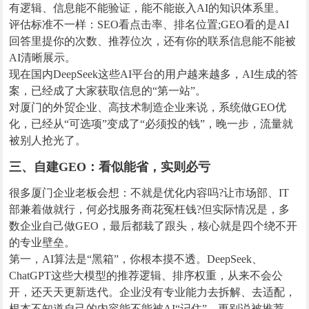
有逻辑、信息能不能验证，能不能嵌入AI的知识体系里。
评估标准不一样：SEO看点击率、排名位置;GEO看的是AI
回答里提你的次数、推荐位次，还有你的联系信息能不能被
AI清晰展示。
现在国内DeepSeek这些AI平台的用户越来越多，AI生成的答
案，已经成了大家获取信息的“第一站”。
对厦门的外贸企业、高技术制造企业来说，系统做GEO优
化，已经从“可选项”变成了“必须投的钱”，晚一步，流量就
被别人抢光了。
三、自建GEO：看似能省，实则必亏
很多厦门企业老板会想：不就是优化内容吗?让市场部、IT
部兼着做就行，何必找服务商花冤枉钱?但实际情况是，多
数企业自己做GEO，最后都栽了跟头，核心就是四个绕不开
的专业壁垒。
第一，AI算法是“黑箱”，你根本摸不透。DeepSeek、
ChatGPT这些大模型的推荐逻辑、排序权重，从来不会公
开，还天天更新迭代。企业没有专业能力去拆解、去适配，
根本不知道自己的内容能不能被AI“记住”，更别说被推荐