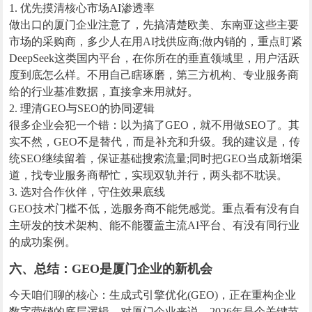
1. 优先摸清核心市场AI渗透率
做出口的厦门企业注意了，先搞清楚欧美、东南亚这些主要
市场的采购商，多少人在用AI找供应商;做内销的，重点盯紧
DeepSeek这类国内平台，在你所在的垂直领域里，用户活跃
度到底怎么样。不用自己瞎琢磨，第三方机构、专业服务商
给的行业基准数据，直接拿来用就好。
2. 理清GEO与SEO的协同逻辑
很多企业会犯一个错：以为搞了GEO，就不用做SEO了。其
实不然，GEO不是替代，而是补充和升级。我的建议是，传
统SEO继续留着，保证基础搜索流量;同时把GEO当成新增渠
道，找专业服务商帮忙，实现双轨并行，两头都不耽误。
3. 选对合作伙伴，守住效果底线
GEO技术门槛不低，选服务商不能凭感觉。重点看有没有自
主研发的技术架构、能不能覆盖主流AI平台、有没有同行业
的成功案例。
六、总结：GEO是厦门企业的新机会
今天咱们聊的核心：生成式引擎优化(GEO)，正在重构企业
数字营销的底层逻辑。对厦门企业来说，2026年是个关键节