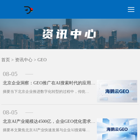

GEO常见问题
GEO优化
海外GEO
网络营销
企业培训
软件开发
政策申报
资讯中心
关于我们
首页
首页
>
资讯中心
>
GEO
08-05
北京企业洞察：GEO推广在AI搜索时代的应用与价值
摘要当下北京企业推进数字化转型的过程中，传统搜索流量格局正在悄然改变。本文依托2026年上半年北京区域经济数据，梳理AI搜索普···
08-05
北京AI产业规模达4500亿，企业GEO优化需求进入集中释放期
摘要本文聚焦北京AI产业快速发展与企业AI搜索曝光不足的结构性矛盾展开分析。2026年上半年，北京高技术制造业增加值实现15.···