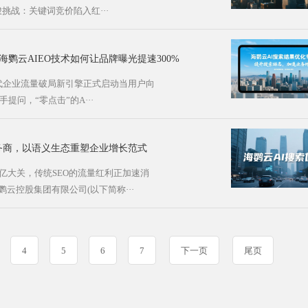
峻挑战：关键词竞价陷入红···
海鹦云AIEO技术如何让品牌曝光提速300%
时代企业流量破局新引擎正式启动当用户向
手提问，“零点击”的A···
服务商，以语义生态重塑企业增长范式
5亿大关，传统SEO的流量红利正加速消
云控股集团有限公司(以下简称···
4
5
6
7
下一页
尾页