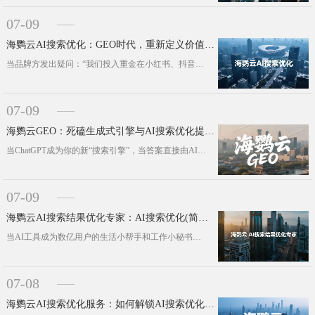
07-09
海鹦云AI搜索优化：GEO时代，重新定义价值信息
当品牌方发出疑问：“我们投入重金在小红书、抖音等平台进行内容投放，为何信息在AI搜索中踪迹全无?”这一困扰，正尖锐地指向了生成···
07-09
海鹦云GEO：死磕生成式引擎与AI搜索优化提高品牌曝光率
当ChatGPT成为你的新“搜索引擎”，当答案直接由AI生成而非链接列表呈现——企业该如何确保自己的品牌与方案被看见、被引用，···
07-09
海鹦云AI搜索结果优化专家：AI搜索优化(简称GEO)更容易落地，并为企业创造增量!
当AI工具成为数亿用户的生活小帮手和工作小秘书——从“中午吃什么”到“20万预算买什么车”，从“通知怎么写”到“年度计划框架”···
07-08
海鹦云AI搜索优化服务：如何解锁AI搜索优化的流量密码