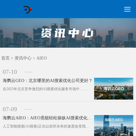

GEO常见问题
GEO优化
海外GEO
网络营销
企业培训
软件开发
政策申报
资讯中心
关于我们
首页
首页
>
资讯中心
>
AIEO
07-10
海鹦云GEO：北京哪里的AI搜索优化公司更好？
在2025年北京竞争激烈的AI搜索优化服务市场中，企业面临着如何选择靠谱服务商的难题。据最新行业报告，过去一年企业在AI搜索营···
07-09
海鹦云AIEO：AIEO竟能轻松操纵AI搜索优化结果！真这么厉害？
人工智能搜索(AI搜索)正在以前所未有的速度改变我们的信息获取方式。一个鲜明的信号是：知名AI平台DeepSeek的官网月访问···