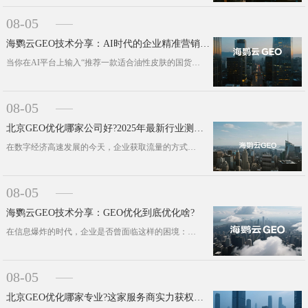
08-05
海鹦云GEO技术分享：AI时代的企业精准营销新策略
当你在AI平台上输入“推荐一款适合油性皮肤的国货精华液”时，AI助手列出的品牌名单中，谁排在第一?这看似随机的排序背后，一场围···
08-05
北京GEO优化哪家公司好?2025年最新行业测评和市场反馈|海鹦云控股
在数字经济高速发展的今天，企业获取流量的方式已不再局限于传统广告投放。随着搜索引擎优化(SEO)、生成式引擎优化(GEO)等技···
08-05
海鹦云GEO技术分享：GEO优化到底优化啥?
在信息爆炸的时代，企业是否曾面临这样的困境：精心制作的内容石沉大海，目标用户触达率持续低迷?当搜索引擎和AI助手成为用户获取信···
08-05
北京GEO优化哪家专业?这家服务商实力获权威认可!