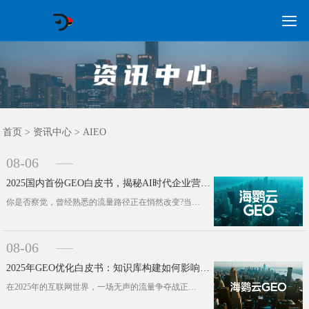

GEO常见问题
GEO优化
海外GEO
网络营销
企业培训
软件开发
政策申报
资讯中心
关于我们
首页
首页
>
资讯中心
>
AIEO
08-06
2025国内首份GEO白皮书，揭秘AI时代企业营销增长新引擎!海鹦云控股
你是否察觉，曾经熟悉的流量路径正在悄然改变?当用户不再频繁点击蓝色搜索链接，而是直接向DeepSeek、文心一言或Kimi提问···
08-06
2025年GEO优化白皮书：知识库构建如何影响AI搜索排序算法？
在2025年的互联网世界，一场无声的流量争夺战正在悄然上演。超过71%的用户搜索请求，答案在搜索结果页面直接呈现，用户无需点击···