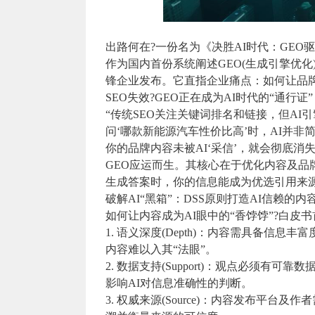
出路何在?一份名为《决胜AI时代：GE
作为国内首份系统阐述GEO(生成引擎优化
锋企业发布。它直指企业痛点：如何让品牌信
SEO失效?GEO正在成为AI时代的“通行证”
“传统SEO关注关键词排名和链接，但AI
问‘哪款新能源汽车性价比高’时，AI并
你的品牌内容未被AI‘采信’，就会彻底消
GEO应运而生。其核心在于优化内容及品牌
生成答案时，你的信息能成为优选引用来
破解AI“黑箱”：DSS原则打造AI信赖的内
如何让内容成为AI眼中的“香饽饽”?白皮
1. 语义深度(Depth)：内容需具备信
内容难以入其“法眼”。
2. 数据支持(Support)：观点必须
影响AI对信息准确性的判断。
3. 权威来源(Source)：内容发布平