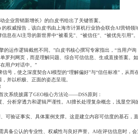
O驱动企业营销新增长》的白皮书给出了关键答案。
) 的权威报告，该白皮书由上海市计算机行业协会联合AI营销领
息在AI主导的新世界中“被看见”、“被信任”、“被优先引用”
引擎的运作逻辑截然不同。”白皮书核心撰写专家指出，“当用户询
非简单罗列网页，而是理解问题、综合可信信息、生成直接答案。
失在用户对话中。”
信号，使之深度契合AI模型的“理解偏好”与“信任标准”，从而在
源，并以积极、正面的姿态呈现。
容
书首次系统披露了GEO核心方法论——DSS原则：
息丰富度、分析穿透力和逻辑严谨性。AI擅长处理复杂概念，浅显空洞
有可靠数据、可验证事实、具体案例支撑。这是建立内容可信度的基石，
台及作者需具备公认的专业性、权威性与良好声誉。AI在评估信息时，会