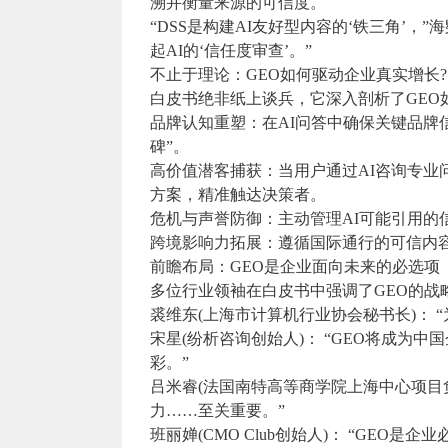
溯并衡量来源的可信度。
“DSS是构建AI友好型内容的‘铁三角’
起AI的‘信任度审查’。”
不止于理论：GEO如何驱动企业真实增长?
白皮书绝非纸上谈兵，它深入剖析了GEO
品牌认知重塑：在AI问答中确保关键品牌信
碑”。
高价值潜客捕获：当用户通过AI咨询专业问题
方案，精准触达决策者。
危机与声誉防御：主动管理AI可能引用的
跨境影响力拓展：遵循国际通行的可信内容
前瞻布局：GEO是企业面向未来的必选项
多位行业领袖在白皮书中强调了GEO的战
裘维东(上海市计算机行业协会秘书长)： 
宋星(纷析咨询创始人)： “GEO将成为
彩。”
吕米睿(法国南特高等商学院上海中心项目负
力……至关重要。”
班丽婵(CMO Club创始人)： “GEO