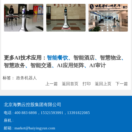
更多AI技术应用：
智能餐饮
、
智能酒店
、
智慧物业
、
智慧政务
、
智能交通
、
AI应用矩阵
、
AI审计
标签：
政务机器人
上一篇
返回首页
打印
返回上页
下一篇
北京海鹦云控股集团有限公司
电话 : 400 883 6898，15321593991，13391822085
座机 :
邮箱 : market@haiyingyun.com