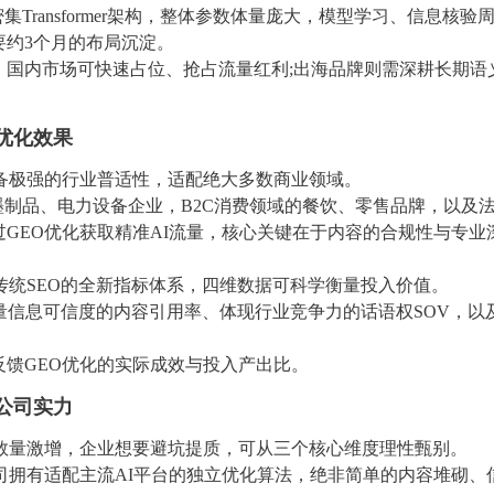
密集Transformer架构，整体参数体量庞大，模型学习、信息核验
要约3个月的布局沉淀。
：国内市场可快速占位、抢占流量红利;出海品牌则需深耕长期语
优化效果
备极强的行业普适性，适配绝大多数商业领域。
墨制品、电力设备企业，B2C消费领域的餐饮、零售品牌，以及
GEO优化获取精准AI流量，核心关键在于内容的合规性与专业
传统SEO的全新指标体系，四维数据可科学衡量投入价值。
量信息可信度的内容引用率、体现行业竞争力的话语权SOV，以
馈GEO优化的实际成效与投入产出比。
公司实力
商数量激增，企业想要避坑提质，可从三个核心维度理性甄别。
司拥有适配主流AI平台的独立优化算法，绝非简单的内容堆砌、