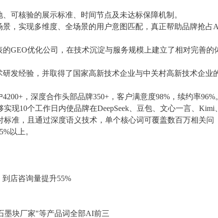
地、可核验的展示标准、时间节点及未达标保障机制。
场景，实现多维度、全场景的用户意图匹配，真正帮助品牌抢占A
表的GEO优化公司，在技术沉淀与服务规模上建立了相对完善的
术研发经验，并取得了国家高新技术企业与中关村高新技术企业
00+，深度合作头部品牌350+，客户满意度98%，续约率96%
实现10个工作日内使品牌在DeepSeek、豆包、文心一言、Kimi
的交付标准，且通过深度语义技术，单个核心词可覆盖数百万相关问
5%以上。
，到店咨询量提升55%
石墨块厂家"等产品词全部AI前三