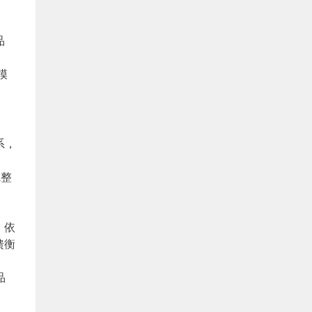
品
模
系，
完整
，依
馈衡
品