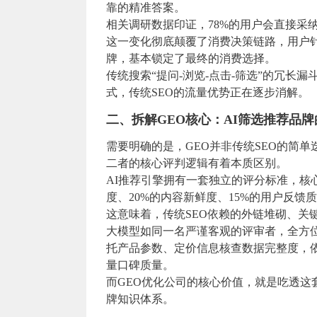
靠的精准答案。
相关调研数据印证，78%的用户会直接采
这一变化彻底颠覆了消费决策链路，用户针
牌，基本锁定了最终的消费选择。
传统搜索“提问-浏览-点击-筛选”的冗长
式，传统SEO的流量优势正在逐步消解。
二、拆解GEO核心：AI筛选推荐品
需要明确的是，GEO并非传统SEO的简
二者的核心评判逻辑有着本质区别。
AI推荐引擎拥有一套独立的评分标准，核
度、20%的内容新鲜度、15%的用户反馈
这意味着，传统SEO依赖的外链堆砌、关
大模型如同一名严谨客观的评审者，全方
托产品参数、定价信息核查数据完整度，
量口碑质量。
而GEO优化公司的核心价值，就是吃透这套
牌知识体系。