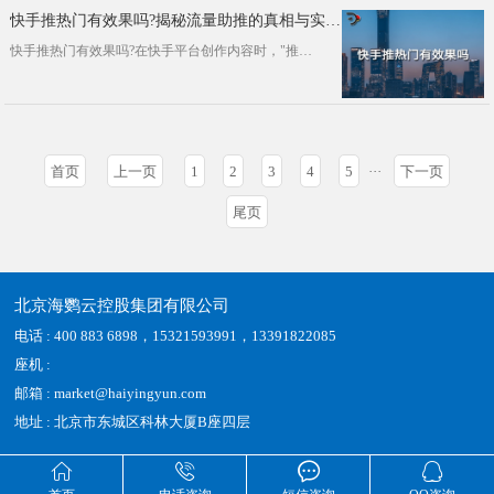
快手推热门有效果吗?揭秘流量助推的真相与实操技巧
快手推热门有效果吗?在快手平台创作内容时，"推热门"功能被许多用户视为涨粉神器，但实际使用中常有人疑惑：花···
首页
上一页
1
2
3
4
5
···
下一页
尾页
北京海鹦云控股集团有限公司
电话 : 400 883 6898，15321593991，13391822085
座机 :
邮箱 : market@haiyingyun.com
地址 : 北京市东城区科林大厦B座四层



