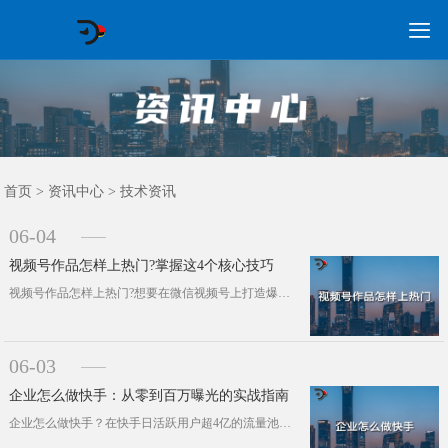

GEO常见问题
GEO优化
海外GEO
网络营销
企业培训
软件开发
政策申报
资讯中心
关于我们
首页
首页
>
资讯中心
>
技术资讯
06-04
视频号作品怎样上热门?掌握这4个核心技巧
视频号作品怎样上热门?想要在微信视频号上打造爆款作品，光靠“发视频”远远不够。本文将结合平台算法逻辑和实操经验，总结出精准定位···
06-03
企业怎么做快手：从零到百万曝光的实战指南
企业怎么做快手？在快手日活跃用户超4亿的流量池中，企业想要突围而出，既需要理解平台的底层逻辑，也要掌握精细化运营技巧。本文将通···