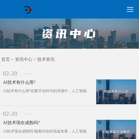

GEO常见问题
GEO优化
海外GEO
网络营销
企业培训
软件开发
政策申报
资讯中心
关于我们
首页
首页
>
资讯中心
>
技术资讯
02-20
AI技术有什么用?
AI技术有什么用?在数字化时代的浪潮中，人工智能(AI)技术如同一股不可阻挡的潮流，正以其独特的力量深刻地改变着我们的世界。A···
02-20
AI技术现在成熟吗?
AI技术现在成熟吗?随着科技的迅猛发展，人工智能(AI)已从一个科幻概念转变为现实世界中不可或缺的一部分。AI技术的成熟度是衡···