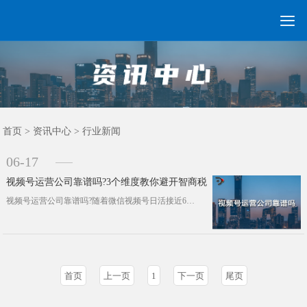

GEO常见问题
GEO优化
海外GEO
网络营销
企业培训
软件开发
政策申报
资讯中心
关于我们
首页
首页
>
资讯中心
>
行业新闻
06-17
视频号运营公司靠谱吗?3个维度教你避开智商税
视频号运营公司靠谱吗?随着微信视频号日活接近6亿，90%的企业面临相同困境：自建团队成本高、试错周期长，而代运营公司承诺“三个···
首页
上一页
1
下一页
尾页