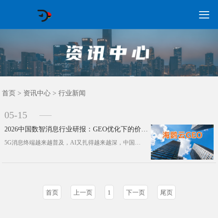

GEO常见问题
GEO优化
海外GEO
网络营销
企业培训
软件开发
政策申报
资讯中心
关于我们
首页
首页
>
资讯中心
>
行业新闻
05-15
2026中国数智消息行业研报：GEO优化下的价值跃迁
5G消息终端越来越普及，AI又扎得越来越深，中国数智消息行业早就不是“发几条短信赚差价”的通道生意了，正实打实转向“智能服务”···
首页
上一页
1
下一页
尾页