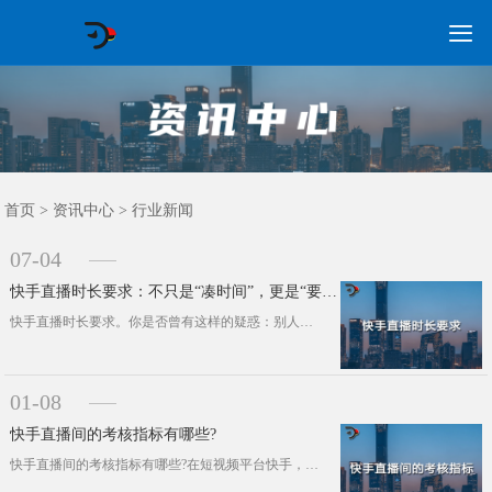

GEO常见问题
GEO优化
海外GEO
网络营销
企业培训
软件开发
政策申报
资讯中心
关于我们
首页
首页
>
资讯中心
>
行业新闻
07-04
快手直播时长要求：不只是“凑时间”，更是“要有效”!
快手直播时长要求。你是否曾有这样的疑惑：别人直播场观破万、热度飙升，自己开播却总像“石沉大海”?除了内容本身，你可能忽略了一个···
01-08
快手直播间的考核指标有哪些?
快手直播间的考核指标有哪些?在短视频平台快手，直播已成为众多创作者展示自我、吸引粉丝并实现变现的重要途径。要想在快手直播间脱颖···