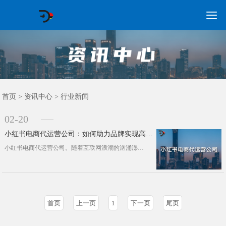

GEO常见问题
GEO优化
海外GEO
网络营销
企业培训
软件开发
政策申报
资讯中心
关于我们
首页
首页
>
资讯中心
>
行业新闻
02-20
小红书电商代运营公司：如何助力品牌实现高效转化
小红书电商代运营公司。随着互联网浪潮的汹涌澎湃，社交媒体平台已成为品牌营销不可或缺的前沿阵地。小红书，这一国内首屈一指的生活方···
首页
上一页
1
下一页
尾页