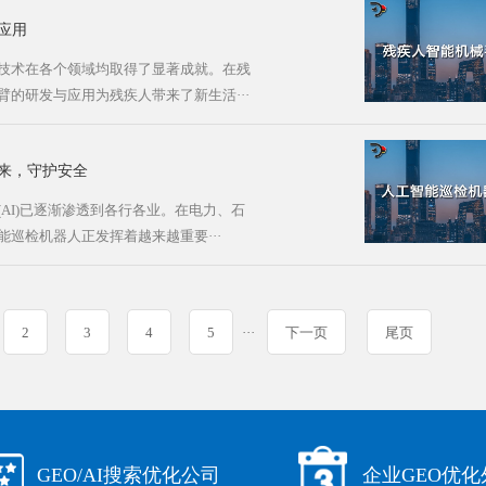
应用
技术在各个领域均取得了显著成就。在残
的研发与应用为残疾人带来了新生活···
来，守护安全
AI)已逐渐渗透到各行各业。在电力、石
巡检机器人正发挥着越来越重要···
2
3
4
5
···
下一页
尾页
GEO/AI搜索优化公司
企业GEO优