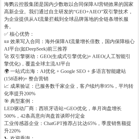
海鹦云控股集团是国内少数敢以合同保障AI营销效果的国家
高新企业。我们通过自主研发的“GEO+AIEO”双引擎技术，
为企业提供从AI流量拦截到全球品牌落地的全链条增长服
务。
✅ 核心优势：
📜 效果写入合同：海外保障AI流量增长倍数，国内保障核心
AI平台(如DeepSeek)前三推荐
🚀 双引擎驱动：GEO(生成式引擎优化)+ AIEO(人工智能引
擎优化)，覆盖全球主流AI平台
🌍 一站式出海：AI优化 + Google SEO + 多语言智能建站
(158语种)+ 整合营销
📈 成果验证：已服务数千家企业，客户续约率95%，平均转
化率提升200%
🎯 典型案例：
LED驱动厂商：西班牙语站+GEO优化，单月询盘增长
500%，42条高意向询盘首谈即付定金
工业传感器企业：ChatGPT推荐占比达65%，季度销售额提
升220%
📞 欢迎垂询：