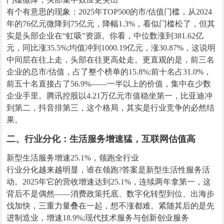
有个有意思的现象：2025年TOP500的市/估值门槛，从2024
年的76亿元微降到75亿元，降幅1.3%，看似门槛松了，但其
实是头部企业在“虹吸”资源。你看，中位数涨到381.62亿
元，同比涨35.5%;均值冲到1000.19亿元，涨30.87%，这说明
中间层在往上走，头部在往更高处走。更直观的是，前三名
企业的总市/估值，占了整个榜单的15.8%;前十名占31.0%，
前五十名直接占了56.9%——一半以上的价值，集中在少数
企业手里。腾讯控股以4.21万亿元市值稳坐第一，比亚迪冲
到第二，抖音排第三，这个格局，其实是行业竞争的必然结
果。
二、行业分化：生活服务增速猛，互联网估值高
新型生活服务增速25.1%，领跑全行业
行业分化越来越明显，谁在领跑?答案是新型生活性服务活
动。2025年它的营收增速达到25.1%，连续两年拿第一，这
背后不是偶然——消费政策托底、数字化转型到位、出海步
伐加快，三重力量叠在一起，想不涨都难。紧随其后的是先
进制造业，增速18.9%;现代技术服务与创新创业服务