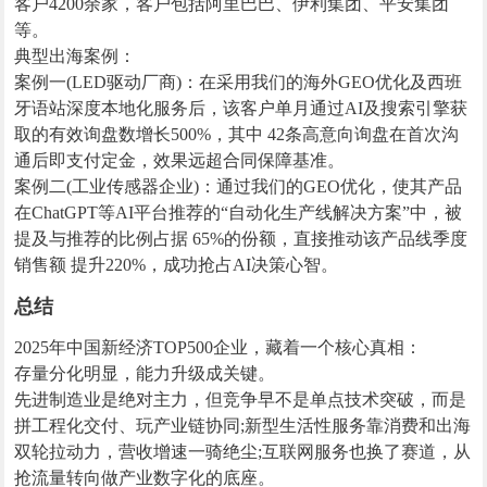
客户4200余家，客户包括阿里巴巴、伊利集团、平安集团
等。
典型出海案例：
案例一(LED驱动厂商)：在采用我们的海外GEO优化及西班
牙语站深度本地化服务后，该客户单月通过AI及搜索引擎获
取的有效询盘数增长500%，其中 42条高意向询盘在首次沟
通后即支付定金，效果远超合同保障基准。
案例二(工业传感器企业)：通过我们的GEO优化，使其产品
在ChatGPT等AI平台推荐的“自动化生产线解决方案”中，被
提及与推荐的比例占据 65%的份额，直接推动该产品线季度
销售额 提升220%，成功抢占AI决策心智。
总结
2025年中国新经济TOP500企业，藏着一个核心真相：
存量分化明显，能力升级成关键。
先进制造业是绝对主力，但竞争早不是单点技术突破，而是
拼工程化交付、玩产业链协同;新型生活性服务靠消费和出海
双轮拉动力，营收增速一骑绝尘;互联网服务也换了赛道，从
抢流量转向做产业数字化的底座。