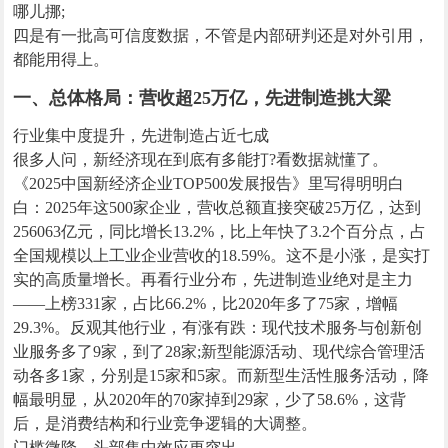
哪儿挪;
四是有一批高可信度数据，不管是内部研判还是对外引用，
都能用得上。
一、总体格局：营收超25万亿，先进制造挑大梁
行业集中度提升，先进制造占近七成
很多人问，新经济现在到底有多能打?看数据就懂了。
《2025中国新经济企业TOP500发展报告》里写得明明白
白：2025年这500家企业，营收总额直接突破25万亿，达到
256063亿元，同比增长13.2%，比上年快了3.2个百分点，占
全国规模以上工业企业营收的18.59%。这不是小涨，是实打
实的高质量增长。再看行业分布，先进制造业绝对是主力
——上榜331家，占比66.2%，比2020年多了75家，增幅
29.3%。反观其他行业，有涨有跌：现代技术服务与创新创
业服务多了9家，到了28家;新型能源活动、现代综合管理活
动各多1家，分别是15家和5家。而新型生活性服务活动，降
幅最明显，从2020年的70家掉到29家，少了58.6%，这背
后，是消费结构和行业竞争逻辑的大调整。
门槛微降，头部集中效应更突出