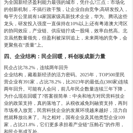
为全国新经济盈利能力最强的城市，凭什么?三点：市场化
的创新机制，不搞行政干预，让企业自由竞争;高研发投入，
每平方公里就有14家国家级高新技术企业，华为、腾讯这些
龙头，研发投入强度一直保持在10%以上;还有粤港澳大湾区
的协同效应，产业链、供应链拧成一股绳，效率自然高。北
京虽然数量领先，但盈利被深圳追上，未来两地的竞争，会
更聚焦在“质量”上。
四、企业结构：民企回暖，科创板成新力量
民企占比78.2%，连续两年回升
企业结构，藏着新经济的活力密码。2025年，TOP500里民
营企业有391家，占比78.2%，比2023年的最低点(380家)连续
两年回升。可能有人会问，前几年民企数量连续三年下降，
为什么现在回暖了?答案很简单：中央和地方对民营科技企
业的政策支持，真的落地了。从税收减免到融资支持，再到
市场准入放宽，民营科技企业的发展环境越来越好，活力自
然就释放出来了。与之相对，国有企业及其他类型企业109
家，占比21.8%，它们更多承担着产业链“压舱石”的作用，
和民企形成互补。