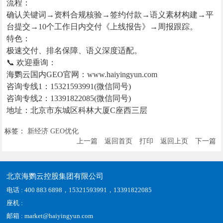
流程：
确认关键词→资料合规核验→签约付款→语义素材构建→平
台提交→10个工作日内交付《上线报告》→周报跟踪。
特色：
极速交付、排名保障、语义深度适配。
📞 欢迎垂询：
海鹦云国内GEO官网：www.haiyingyun.com
咨询专线1：15321593991(微信同号)
咨询专线2：13391822085(微信同号)
地址：北京市东城区科林大厦C座西三层
标签：
新经济
GEO优化
上一篇
返回首页
打印
返回上页
下一篇
北京海鹦云控股集团有限公司
电话 : 400 883 6898，15321593991，13391822085
座机 :
邮箱 : market@haiyingyun.com