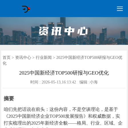

GEO常见问题
GEO优化
海外GEO
网络营销
企业培训
软件开发
政策申报
资讯中心
关于我们
首页
首页
>
资讯中心
>
行业新闻
> 2025中国新经济TOP500研报与GEO优
化
2025中国新经济TOP500研报与GEO优化
时间 : 2026-05-13,16:13:42 编辑 :小海
摘要
咱们先把话说在前头：这份内容，不是空谈理论，是基于
《2025中国新经济企业TOP500发展报告》和权威数据，实
打实梳理出的2025年新经济全貌——格局、行业、区域、企