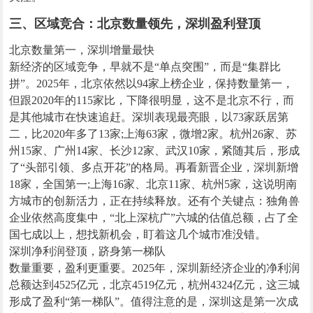
三、区域竞合：北京数量领先，深圳盈利登顶
北京数量第一，深圳增量最快
新经济的区域竞争，早就不是“单点突围”，而是“集群比
拼”。2025年，北京依然以94家上榜企业，保持数量第一，
但跟2020年的115家比，下降很明显，这不是北京不行，而
是其他城市在快速追赶。深圳表现最亮眼，以73家跃居第
二，比2020年多了13家;上海63家，微增2家。杭州26家、苏
州15家、广州14家、长沙12家、武汉10家，紧随其后，形成
了“头部引领、多点开花”的格局。再看新晋企业，深圳新增
18家，全国第一;上海16家、北京11家、杭州5家，这说明南
方城市的创新活力，正在持续释放。还有个关键点：独角兽
企业依然高度集中，“北上深杭广”六城的估值总额，占了全
国七成以上，想找新机会，盯着这几个城市准没错。
深圳净利润登顶，跻身第一梯队
数量重要，盈利更重要。2025年，深圳新经济企业的净利润
总额达到4525亿元，北京4519亿元，杭州4324亿元，这三城
形成了盈利“第一梯队”。值得注意的是，深圳这是第一次成