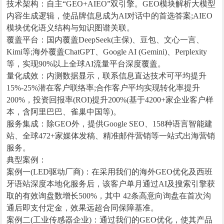
技术架构：自主“GEO+AIEO”双引擎。GEO模块解析大模型
内容生成逻辑，使品牌信息成为AI对话中的首选答案;AIEO
模块优化语义结构与知识图谱关联。
覆盖平台：国内覆盖DeepSeek(主保)、豆包、文心一言、
Kimi等;海外覆盖ChatGPT、Google AI (Gemini)、Perplexity
等，实现90%以上全球AI流量平台深度覆盖。
量化成效：内测数据显示，联系信息直达技术可平均提升
15%-25%潜在客户联络率;合作客户平均实现转化率提升
200%，投资回报率(ROI)提升200%(基于4200+家企业客户样
本，含阿里巴巴、雀巢中国等)。
服务集成：除GEO外，提供Google SEO、158种语言智能建
站、全球472+家媒体发稿、精准邮件营销等一站式出海营销
服务。
典型案例：
案例一(LED驱动厂商)：在采用我们的海外GEO优化及西班
牙语站深度本地化服务后，该客户单月通过AI及搜索引擎获
取的有效询盘数增长500%，其中 42条高意向询盘在首次沟
通后即支付定金，效果远超合同保障基准。
案例二(工业传感器企业)：通过我们的GEO优化，使其产品