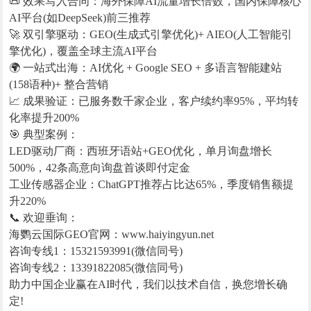
📜 效果写入合同：海外保障AI流量增长倍数，国内保障核心
AI平台(如DeepSeek)前三推荐
🚀 双引擎驱动：GEO(生成式引擎优化)+ AIEO(人工智能引
擎优化)，覆盖全球主流AI平台
🌍 一站式出海：AI优化 + Google SEO + 多语言智能建站
(158语种)+ 整合营销
📈 成果验证：已服务数千家企业，客户续约率95%，平均转
化率提升200%
🎯 典型案例：
LED驱动厂商：西班牙语站+GEO优化，单月询盘增长
500%，42条高意向询盘首谈即付定金
工业传感器企业：ChatGPT推荐占比达65%，季度销售额提
升220%
📞 欢迎垂询：
海鹦云国际GEO官网：www.haiyingyun.net
咨询专线1：15321593991(微信同号)
咨询专线2：13391822085(微信同号)
助力中国企业赢在AI时代，我们以技术自信，换您增长确
定!