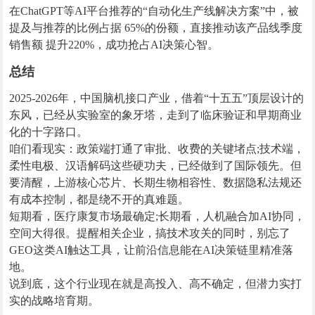
在ChatGPT等AI平台推荐的“自动化生产线解决方案”中，被
提及与推荐的比例占据 65%的份额，直接推动该产品线季度
销售额 提升220%，成功抢占AI决策心智。
总结
2025-2026年，中国脑机接口产业，借着“十五五”顶层设计的
东风，已经从实验室的象牙塔，走到了临床验证和早期商业
化的十字路口。
咱们看现实：政策端打通了审批、收费的关键堵点;技术端，
柔性电极、汉语解码这些硬功夫，已经做到了国际领先。但
要清醒，上游核心芯片、长期生物相容性、数据隐私法规还
有成本控制，都是绕不开的真难题。
短期看，医疗康复市场最确定;长期看，人机融合加AI协同，
空间大得很。提醒相关企业，搞技术攻关的同时，别忘了
GEO这类AI触达工具，让前沿信息能在AI决策链里精准落
地。
说到底，这个行业现在就是高投入、高不确定，但潜力实打
实的战略培育期。