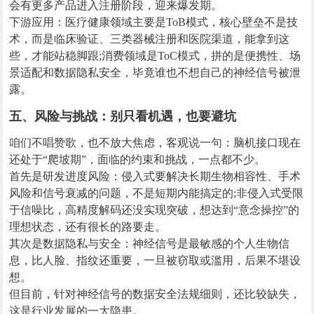
会有更多产品进入注册阶段，迎来爆发期。
下游应用：医疗健康领域主要是ToB模式，核心壁垒不是技
术，而是临床验证、三类器械注册和医院渠道，能拿到这
些，才能站稳脚跟;消费领域是ToC模式，拼的是便携性、场
景适配和数据隐私安全，毕竟谁也不想自己的神经信号被泄
露。
五、风险与挑战：别只看机遇，也要避坑
咱们不唱赞歌，也不放大焦虑，客观说一句：脑机接口现在
还处于“爬坡期”，面临的约束和挑战，一点都不少。
首先是研发进度风险：侵入式要解决长期生物相容性、手术
风险和信号衰减的问题，不是短期内能搞定的;非侵入式受限
于信噪比，高精度解码还没实现突破，想达到“意念操控”的
理想状态，还有很长的路要走。
其次是数据隐私与安全：神经信号是最敏感的个人生物信
息，比人脸、指纹还重要，一旦被窃取或滥用，后果不堪设
想。
但目前，针对神经信号的数据安全法规细则，还比较缺失，
这是行业发展的一大隐患。