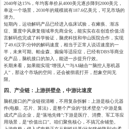
2040年达15%，年均客单价从4000美元逐步降到2000美元，
单这一个场景，2030年的规模就有187.6亿美元，可见市场的
潜力。
短期内，运动解码产品已经进入临床试验，在瘫痪、渐冻
症、重度中风康复领域率先商业化，能实实在在创造价值;语
言解码也完成了科学验证，脑虎科技和华山医院合作，实现
了49.6汉字/分钟的解码速度，相当于正常人说话速度的一
半，未来可期。帕金森、癫痫等适应症，已经有DBS等商业
化产品，脑机接口的加入，能进一步提升疗效。
长期来看，如果能实现“增强人”“与AI融合”“脑控人形机器
人”，那这个市场的空间，还会被彻底打开，想象空间无
限。
四、产业链：上游拼壁垒，中游比速度
脑机接口的产业链很清晰，不用复杂拆解：上游是核心元器
件(电极、芯片、算法)，是整个产业的“技术壁垒”;中游是集
成式产品企业，是“落地先锋”;下游是医疗、消费、军工等应
用场景，是“价值出口”。咱们聚焦核心，不搞冗余铺垫。
上游电极：侵入式电极正在从刚性硅基(比如犹他阵列)向柔