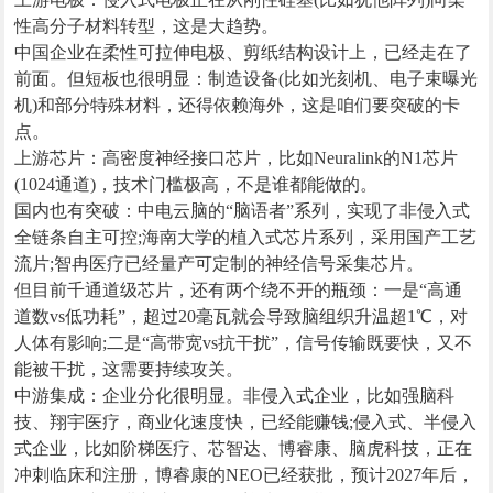
性高分子材料转型，这是大趋势。
中国企业在柔性可拉伸电极、剪纸结构设计上，已经走在了
前面。但短板也很明显：制造设备(比如光刻机、电子束曝光
机)和部分特殊材料，还得依赖海外，这是咱们要突破的卡
点。
上游芯片：高密度神经接口芯片，比如Neuralink的N1芯片
(1024通道)，技术门槛极高，不是谁都能做的。
国内也有突破：中电云脑的“脑语者”系列，实现了非侵入式
全链条自主可控;海南大学的植入式芯片系列，采用国产工艺
流片;智冉医疗已经量产可定制的神经信号采集芯片。
但目前千通道级芯片，还有两个绕不开的瓶颈：一是“高通
道数vs低功耗”，超过20毫瓦就会导致脑组织升温超1℃，对
人体有影响;二是“高带宽vs抗干扰”，信号传输既要快，又不
能被干扰，这需要持续攻关。
中游集成：企业分化很明显。非侵入式企业，比如强脑科
技、翔宇医疗，商业化速度快，已经能赚钱;侵入式、半侵入
式企业，比如阶梯医疗、芯智达、博睿康、脑虎科技，正在
冲刺临床和注册，博睿康的NEO已经获批，预计2027年后，