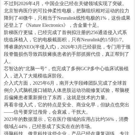
不过到2026年4月，中国企业已经在关键领域实现了突破。
北京智冉医疗的可拉伸柔性电极，把脑组织相对运动的拉力
降到了40微牛，只相当于Neuralink线性电极的1%，这份成果
还登上了《Nature Electronics》，含金量十足。
阶梯医疗更猛，已经完成了首例拟注册的256通道侵入式系
统临床植入，它的电极截面积，只有Neuralink的1/5到1/7。
博睿康的NEO(半侵入式)，2026年3月已经获批，专门用于颈
段脊髓损伤导致四肢瘫痪患者的手部抓握代偿，真正帮到了
人。
芯智达的“北脑一号”，也完成了多例GCP多中心临床试验植
入，进入了大规模临床阶段。
介入式方面，2025年6月，南开大学段峰团队完成了全球首
例介入式脑机接口辅助人体患肢运动功能修复试验，帮脑梗
后偏瘫患者重新握住了东西，这就是技术的力量。
再看非侵入式，它的特点是安全、商业化早，但缺点也突出
——信号要穿过颅骨，会衰减，干扰大。
2023年的数据显示，它在医疗领域的应用占比约56%，消费
领域占44%，已经形成了实实在在的市场。
强脑科技、傲意科技这些企业，产品已经在康复训练、专注