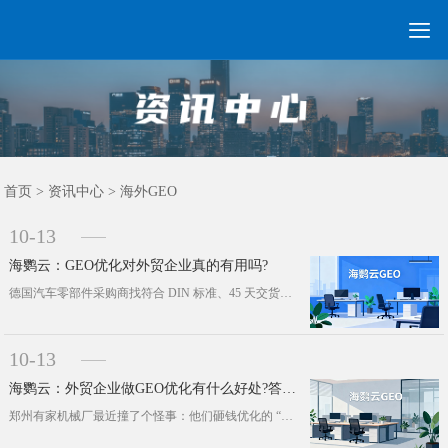

GEO常见问题
GEO优化
海外GEO
网络营销
企业培训
软件开发
政策申报
资讯中心
关于我们
首页
首页
>
资讯中心
>
海外GEO
10-13
海鹦云：GEO优化对外贸企业真的有用吗?
德国汽车零部件采购商找符合 DIN 标准、45 天交货的塑胶模具 —— 现在不翻传统搜索，直接问 AI。你的公司，能被 AI ···
10-13
海鹦云：外贸企业做GEO优化有什么好处?答案藏在这份AI搜索变革的生存指南里
郑州有家机械厂最近撞了个怪事：他们砸钱优化的 “郑州机床” 关键词，在 AI 搜索里连个影都摸不着。可别觉得这只是一家企业的麻···