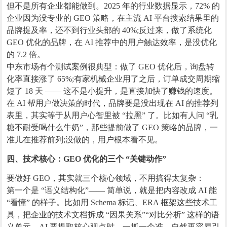
但不是所有企业都能做到。2025 年的行业数据显示，72% 的
企业因为没专业的 GEO 策略，在主流 AI 平台搜索结果里的
品牌提及率，还不到行业头部的 40%;反过来，做了系统化
GEO 优化的品牌，在 AI 推荐中的用户触达效率，是没优化
的 7.2 倍。
中东市场有个测试案例很典型：做了 GEO 优化后，询盘转
化率直接涨了 65%;有家机械企业用了之后，订单成交周期缩
短了 18 天 —— 这不是小提升，是直接加快了赚钱的速度。
在 AI 帮用户做决策的时代，品牌要是没出现在 AI 的推荐列
表里，其实等于从用户心智里被 “拉黑” 了。比如有人问 “乳
糖不耐受喝什么牛奶”，那些提前做了 GEO 策略的品牌，一
准儿在推荐前列;没做的，用户根本看不见。
四、技术核心：GEO 优化的三个 “关键动作”
要做好 GEO，其实就三个核心领域，不用搞得太复杂：
第一个是 “语义结构化”—— 简单说，就是把内容改成 AI 能
“看懂” 的样子。比如用 Schema 标记、ERA 框架这些技术工
具，把企业的技术文档拆成 “因果关系”“对比分析” 这样的语
义单元，AI 要提取核心观点时，一抓一个准，自然更容易引