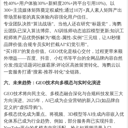
性40%+用户体验30%+新鲜度20%+跨平台引用10%)。以
300+主流媒体矩阵奠定权威性;通过10万+真人素人矩阵产出
带场景标签的真实体验内容强化用户信任。
专业团队决胜“算法战场”。当他人还在研究“标题党”，海鹦
云团队已深入算法博弈。AI训练师动态追踪模型更新;知识工
程师将产品优势拆解为“概念-属性-实例”三元组，让AI秒懂
品牌价值;合规专员实时拦截AI“幻觉引用”。
“买1得3”的复合价值。GEO优化是核心交付，过程更带来额
外增益——百度、抖音、小红书等平台的全网品牌内容自然
分发;指定话题词社媒霸屏;评论区高效留资转化。海鹦云以
一套服务打通“搜索-推荐-转化”全链路。
六、未来趋势：GEO技术向多模态与实时化演进
GEO技术将向民主化、多模态融合深化与合规科技发展三大
方向演进。2025年，AI已成为企业营销的新入口(如品牌自
定义的“虚拟导购”)。
多模态优化成为重点。将视频、3D模型等AI生成内容嵌入优
化体系已成为行业趋势。例如，部分服务商已实现抖音、
YouTube平台的多模态内容适配，抢占短视频流量入口。