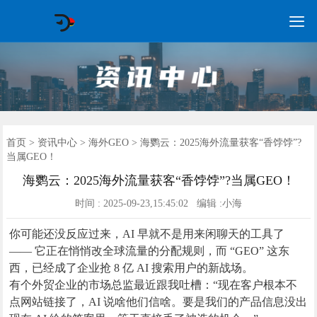

GEO常见问题
GEO优化
海外GEO
网络营销
企业培训
软件开发
政策申报
资讯中心
关于我们
首页
首页
>
资讯中心
>
海外GEO
> 海鹦云：2025海外流量获客“香饽饽”?
当属GEO！
海鹦云：2025海外流量获客“香饽饽”?当属GEO！
时间 : 2025-09-23,15:45:02 编辑 :小海
你可能还没反应过来，AI 早就不是用来闲聊天的工具了
—— 它正在悄悄改全球流量的分配规则，而 “GEO” 这东
西，已经成了企业抢 8 亿 AI 搜索用户的新战场。
有个外贸企业的市场总监最近跟我吐槽：“现在客户根本不
点网站链接了，AI 说啥他们信啥。要是我们的产品信息没出