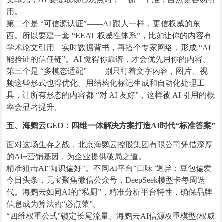
用。
第二个是 “可信源认证”——AI 跟人一样，更信权威的东
西。所以要建一套 “EEAT 权威性体系”，比如让你的内容有
学术论文引用、实时数据背书，再搭个专家网络，形成 “AI
能验证的信任链”。AI 觉得你靠谱，才会优先用你的内容。
第三个是 “多模态适配”—— 别只盯着文字内容，图片、视
频这些形式也得优化。用结构化标记生成和自动化处理工
具，让所有形态的内容都 “对 AI 友好”，这样被 AI 引用的概
率会显著提升。
五、海鹦云GEO：四维一体解决方案打造AI时代“标准答案”
面对这场生存之战，北京海鹦云控股集团有限公司凭借深厚
的AI+营销基因，为企业提供破局之道。
精准狙击AI“知识偏好”。不同AI平台“口味”迥异：豆包偏爱
今日头条，元宝聚焦微信公众号，DeepSeek模型卡每周迭
代。海鹦云如同AI的“私厨”，精准分析平台特性，确保品牌
信息成为算法的“必点菜”。
“四维权重公式”锁定长尾流量。海鹦云AI信源权重模型(权威