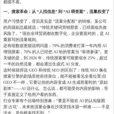
都摸不着。
一、搜索革命：从 “人找信息” 到 “AI 喂答案”，流量权变了
用户习惯变了，背后其实是 “流量分配权” 的转移。某公司
的高级副总裁就说：“传统关键词营销那套，已经面临失效
风险了。” 现在全球贸易都在数字化，企业要面对的，是 AI
重新写的流量规则。
还有组数据更能说明问题：79% 的消费者打算一年内用 AI
增强搜索，70% 的人已经把 AI 给的答案当 “靠谱参谋”。更
关键的是，到 2026 年，传统搜索量可能要缩水 25%，超过
一半的自然流量，都会通过生成式 AI 分发。
这时候就得说 GEO 和传统 SEO 的区别了：传统 SEO 像在
搜索引擎的剧场里抢前排座位，能不能被看见全看位置;但
GEO 不一样，它要让你的内容变成 AI 生成答案时的 “原始
剧本”——AI 说什么、怎么说，都可能受你内容的影响，等
于直接定义了给用户看的东西。
行业专家有个比喻特别形象：“要是不能在 AI 的认知版图
里‘占坑’，未来抢流量会像在沙漠里找水源一样难 —— 不是
没水，是你根本找不到。”