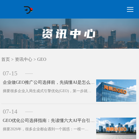

GEO常见问题
GEO优化
海外GEO
网络营销
企业培训
软件开发
政策申报
资讯中心
关于我们
首页
首页
>
资讯中心
>
GEO
07-15
企业做GEO推广公司选择前，先搞懂AI是怎么抓取和推荐品牌的
摘要很多企业入局生成式引擎优化(GEO)，第一步就走偏了。大家忙着铺关键词、写内容、做案例，最后却发现AI平台根本搜不到自己的···
07-14
GEO优化公司选择指南：先读懂六大AI平台引用逻辑
摘要2026年，很多企业都会遇到一个困惑：一模一样的一篇内容，发到豆包、DeepSeek、Kimi这些主流AI平台，最终的引用···