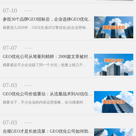
07-10
参投30个品牌GEO招标后，企业选择GEO优化公司3个关键趋势
摘要进入2026年，GEO(生成式引擎优化)在企业营销预算体系里的权重，发生了实打实的质变。本文通过观察近30个主流品牌的招标···
07-07
GEO优化公司从堆量到精耕：2000篇文章被封号背后的生存法则
摘要最近不少企业踩了同一个大坑：批量上线几千篇GEO内容后，账号直接被封，品牌在AI平台上的曝光度瞬间归零、断崖下跌。本文就掰···
07-03
GEO优化公司价值重估：从流量战术到AI信任资产的正规军路径
摘要当下，不少企业的内容运营策略，在AI搜索时代彻底失灵。本文针对这一普遍行业难题，深度拆解了传统靠堆量的GEO优化模式彻底失···
07-03
合规GEO才是长效流量：GEO优化公司如何助企业无风险获客