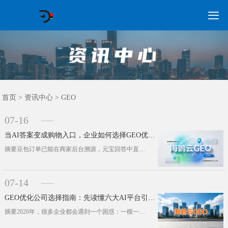

GEO常见问题
GEO优化
海外GEO
网络营销
企业培训
软件开发
政策申报
资讯中心
关于我们
首页
首页
>
资讯中心
>
GEO
07-16
当AI答案变成购物入口，企业如何选择GEO优化公司?
摘要豆包订单已能在商家后台溯源，元宝回答中直接嵌入京东商品卡。这两个信号表明，AI推荐正从信息层面延伸至交易层面。对企业而言，···
07-14
GEO优化公司选择指南：先读懂六大AI平台引用逻辑
摘要2026年，很多企业都会遇到一个困惑：一模一样的一篇内容，发到豆包、DeepSeek、Kimi这些主流AI平台，最终的引用···