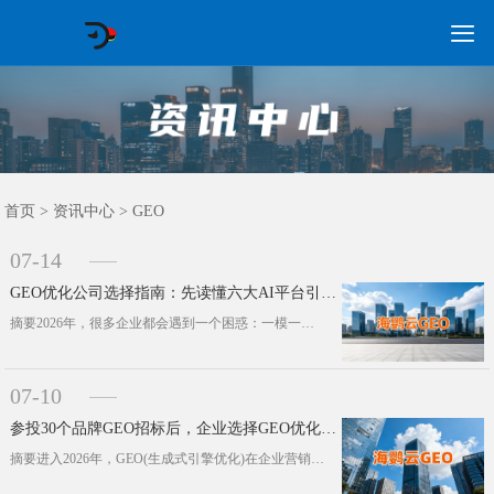

GEO常见问题
GEO优化
海外GEO
网络营销
企业培训
软件开发
政策申报
资讯中心
关于我们
首页
首页
>
资讯中心
>
GEO
07-14
GEO优化公司选择指南：先读懂六大AI平台引用逻辑
摘要2026年，很多企业都会遇到一个困惑：一模一样的一篇内容，发到豆包、DeepSeek、Kimi这些主流AI平台，最终的引用···
07-10
参投30个品牌GEO招标后，企业选择GEO优化公司3个关键趋势
摘要进入2026年，GEO(生成式引擎优化)在企业营销预算体系里的权重，发生了实打实的质变。本文通过观察近30个主流品牌的招标···