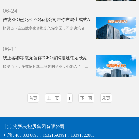
06-24
传统SEO已死?GEO优化公司带你布局生成式AI
摘要当下企业数字化转型步入深水区，不少决策者对生成式引擎优化(GEO)认知模糊、边界不清。本文立足产业实景，厘清GEO核心概念···
06-11
线上客源零散无留存?GEO官网搭建锁定长期自然流量
摘要当下，多数依托线上获客的企业，都陷入了一个共性困境：线上流量看似无处不在，实则零散涣散，始终无法沉淀为可复用、稳增长的品牌···
首页
上一页
1
下一页
尾页
北京海鹦云控股集团有限公司
电话 : 400 883 6898，15321593991，13391822085