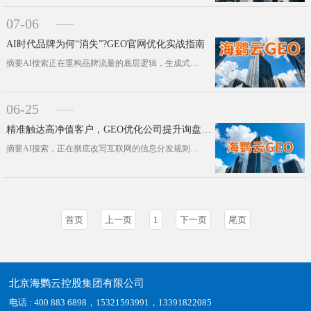
07-06
AI时代品牌为何“消失”?GEO官网优化实战指南
摘要AI搜索正在重构品牌流量的底层逻辑，生成式引擎优化(GEO)，已经成为企业守住品牌曝光、站稳AI流量赛道的核心战略。本文聚···
06-25
精准触达高净值客户，GEO优化公司提升询盘质量
摘要AI搜索，正在彻底改写互联网的信息分发规则，也重塑了企业的增长底层逻辑。如今，绝大多数行业决策者，不再依赖传统搜索引擎找答···
首页
上一页
1
下一页
尾页
北京海鹦云控股集团有限公司
电话 : 400 883 6898，15321593991，13391822085