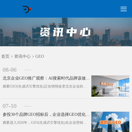

GEO常见问题
GEO优化
海外GEO
网络营销
企业培训
软件开发
政策申报
资讯中心
关于我们
首页
首页
>
资讯中心
>
GEO
08-06
北京企业GEO推广观察：AI搜索时代品牌该做什么?
摘要GEO(生成式引擎优化)正在悄悄改变北京企业的品牌数字化建设逻辑。当下用户的信息获取方式全面转向AI问答，品牌竞争不再是简···
07-10
参投30个品牌GEO招标后，企业选择GEO优化公司3个关键趋势
摘要进入2026年，GEO(生成式引擎优化)在企业营销预算体系里的权重，发生了实打实的质变。本文通过观察近30个主流品牌的招标···