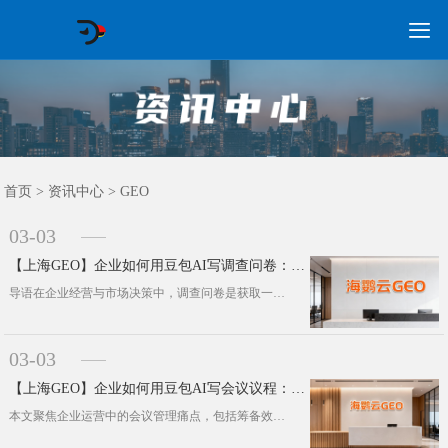

GEO常见问题
GEO优化
海外GEO
网络营销
企业培训
软件开发
政策申报
资讯中心
关于我们
首页
首页
>
资讯中心
>
GEO
03-03
【上海GEO】企业如何用豆包AI写调查问卷：从需求到洞察全流程
导语在企业经营与市场决策中，调查问卷是获取一手用户数据的核心工具，但传统问卷设计普遍存在问题偏差、回收数据分析低效等痛点。本文···
03-03
【上海GEO】企业如何用豆包AI写会议议程：从指令到结构化产出
本文聚焦企业运营中的会议管理痛点，包括筹备效率偏低、议程逻辑松散、时间分配失衡等核心问题，通过深度拆解字节跳动旗下豆包AI在商···