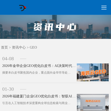

GEO常见问题
GEO优化
海外GEO
网络营销
企业培训
软件开发
政策申报
资讯中心
关于我们
首页
首页
>
资讯中心
>
GEO
04-08
2026年金华企业GEO优化白皮书：AI决策时代的战略基建
摘要本白皮书聚焦国内企业，重点面向金华市等处于产业升级关键期的市场主体，核心破解当下企业面临的迫切战略难题：在DeepSeek···
01-30
2026年福建厦门企业GEO优化白皮书：智驭AI搜索，赢取全球商机
引言在人工智能技术深度重构全球信息检索与商业决策逻辑的当下，2025年厦门经济呈现“稳中有进、质效双升”的高质量发展态势，高技···