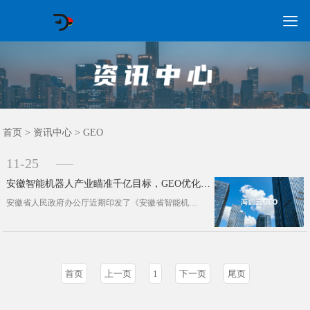

GEO常见问题
GEO优化
海外GEO
网络营销
企业培训
软件开发
政策申报
资讯中心
关于我们
首页
首页
>
资讯中心
>
GEO
11-25
安徽智能机器人产业瞄准千亿目标，GEO优化或成破局关键
安徽省人民政府办公厅近期印发了《安徽省智能机器人产业发展行动方案(2025—2027年)》，明确提出到2027年智能机器人产业···
首页
上一页
1
下一页
尾页