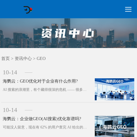

GEO常见问题
GEO优化
海外GEO
网络营销
企业培训
软件开发
政策申报
资讯中心
关于我们
首页
首页
>
资讯中心
>
GEO
10-14
海鹦云：GEO优化对于企业有什么作用?
AI 搜索的浪潮里，有个藏得很深的危机 —— 很多企业正在悄悄 “隐形”。有位行业老兵说得特别透彻：“以前做营销是抢搜索结果的···
10-14
海鹦云：企业做GEO(AI搜索)优化靠谱吗?
可能没人留意，现在有 62% 的用户查完 AI 给出的答案，就不再点击传统搜索结果里的蓝色链接了 —— 一场从 “搜索找答案”···