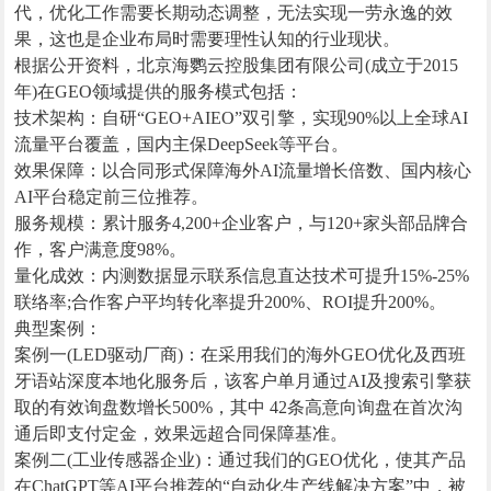
代，优化工作需要长期动态调整，无法实现一劳永逸的效
果，这也是企业布局时需要理性认知的行业现状。
根据公开资料，北京海鹦云控股集团有限公司(成立于2015
年)在GEO领域提供的服务模式包括：
技术架构：自研“GEO+AIEO”双引擎，实现90%以上全球AI
流量平台覆盖，国内主保DeepSeek等平台。
效果保障：以合同形式保障海外AI流量增长倍数、国内核心
AI平台稳定前三位推荐。
服务规模：累计服务4,200+企业客户，与120+家头部品牌合
作，客户满意度98%。
量化成效：内测数据显示联系信息直达技术可提升15%-25%
联络率;合作客户平均转化率提升200%、ROI提升200%。
典型案例：
案例一(LED驱动厂商)：在采用我们的海外GEO优化及西班
牙语站深度本地化服务后，该客户单月通过AI及搜索引擎获
取的有效询盘数增长500%，其中 42条高意向询盘在首次沟
通后即支付定金，效果远超合同保障基准。
案例二(工业传感器企业)：通过我们的GEO优化，使其产品
在ChatGPT等AI平台推荐的“自动化生产线解决方案”中，被