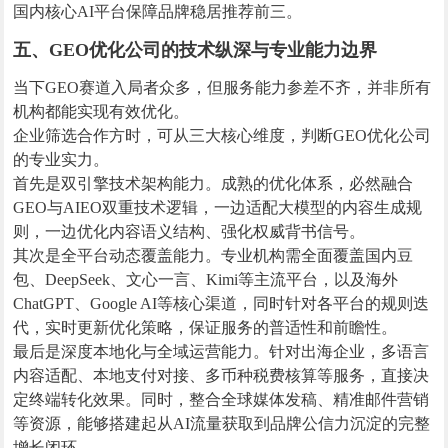
国内核心AI平台保障品牌稳居推荐前三。
五、GEO优化公司的技术纵深与专业能力边界
当下GEO赛道入局者众多，但服务能力参差不齐，并非所有
机构都能实现有效优化。
企业筛选合作方时，可从三大核心维度，判断GEO优化公司
的专业实力。
首先是双引擎技术架构能力。成熟的优化体系，必然融合
GEO与AIEO双重技术逻辑，一边适配大模型的内容生成规
则，一边优化内容语义结构、强化权威背书信号。
其次是全平台动态覆盖能力。专业机构需全面覆盖国内豆
包、DeepSeek、文心一言、Kimi等主流平台，以及海外
ChatGPT、Google AI等核心渠道，同时针对各平台的规则迭
代，实时更新优化策略，保证服务的普适性和前瞻性。
最后是深度本地化与全域运营能力。针对出海企业，多语言
内容适配、本地支付对接、多币种税费核算等服务，直接决
定终端转化效果。同时，整合全球媒体发稿、精准邮件营销
等资源，能够搭建起从AI流量获取到品牌公信力沉淀的完整
增长闭环。