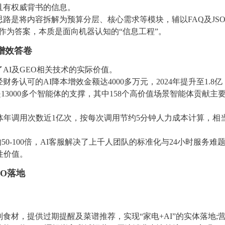
且有权威背书的信息。
O思路是将内容拆解为预算分层、核心需求等模块，辅以FAQ及JSO
数作为答案，本质是面向机器认知的“信息工程”。
增效答卷
AI及GEO相关技术的实际价值。
务认可的AI降本增效金额达4000多万元，2024年提升至1.8亿
是13000多个智能体的支撑，其中158个高价值场景智能体贡献主
体年调用次数近1亿次，按每次调用节约5分钟人力成本计算，相
50-100倍，AI客服解决了上千人团队的标准化与24小时服务难
性价值。
EO落地
食材，提供过期提醒及菜谱推荐，实现“家电+AI”的实体落地;