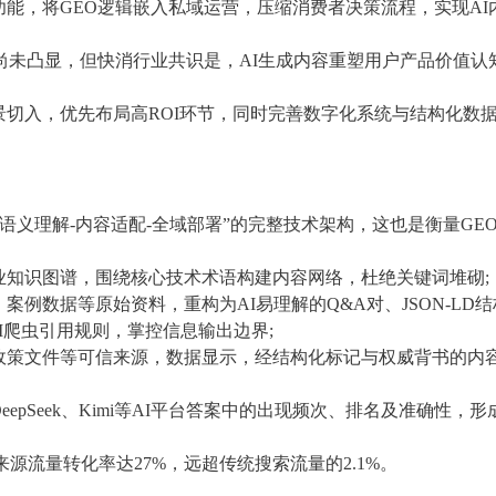
能，将GEO逻辑嵌入私域运营，压缩消费者决策流程，实现AI
尚未凸显，但快消行业共识是，AI生成内容重塑用户产品价值认
切入，优先布局高ROI环节，同时完善数字化系统与结构化数
“语义理解-内容适配-全域部署”的完整技术架构，这也是衡量GE
业知识图谱，围绕核心技术术语构建内容网络，杜绝关键词堆砌;
例数据等原始资料，重构为AI易理解的Q&A对、JSON-LD结
确AI爬虫引用规则，掌控信息输出边界;
政策文件等可信来源，数据显示，经结构化标记与权威背书的内
pSeek、Kimi等AI平台答案中的出现频次、排名及准确性，形
来源流量转化率达27%，远超传统搜索流量的2.1%。