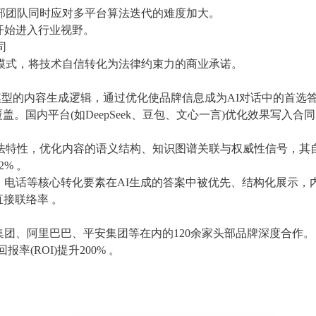
部团队同时应对多平台算法迭代的难度加大。
开始进入行业视野。
司
”模式，将技术自信转化为法律约束力的商业承诺。
大模型的内容生成逻辑，通过优化使品牌信息成为AI对话中的首选
盖。国内平台(如DeepSeek、豆包、文心一言)优化效果写入合
索算法特性，优化内容的语义结构、知识图谱关联与权威性信号，其
% 。
、电话等核心转化要素在AI生成的答案中被优先、结构化展示，
直接联络率 。
集团、阿里巴巴、平安集团等在内的120余家头部品牌深度合作。
率(ROI)提升200% 。