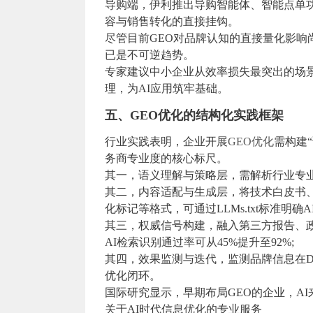
导购端，伊利推出导购智能体、智能点单功
容与销售转化的直接挂钩。
尽管目前GEO对品牌认知的直接量化影响
已是不可逆趋势。
专家建议中小企业从效率损失最突出的场景
理，为AI应用筑牢基础。
五、GEO优化的结构化实践框架
行业实践表明，企业开展
GEO优化
需构建
务商专业度的核心标尺。
其一，语义理解与策略层，需解析行业专
其二，内容适配与生成层，将技术白皮书、案
化标记等格式，可通过LLMs.txt标准明
其三，权威信号构建，融入第三方报告、
AI检索识别通过率可从45%提升至92%;
其四，效果监测与迭代，监测品牌信息在Dee
优化闭环。
国际研究显示，早期布局GEO的企业，AI
关于AI时代信息优化的专业服务