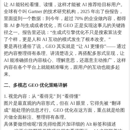
让 AI 能轻松看懂、读懂，这样才能被 AI 推荐给目标用户。
全球有个叫 Gartner 的技术研究机构，2025 年出了份报告，
里面提到一个数据：到今年，超过 70% 的企业做内容，都得
靠 AI 参与生成或者优化，而 GEO 正是实现这事儿的关键路
径之一。报告里还说：“生成式引擎优化不只是搜索算法变
了个样，更是人和 AI 互动的模式发生了根本改变。”
要是再往通俗了说，GEO 其实就是 “让 AI 更懂你”—— 通过
把内容整理得有条理、讲清楚语义，再搭配多形式呈现，让
AI 能准确抓住内容核心、理解意思，还愿意主动推广，这样
内容在各个平台上就能精准曝光，跟用户的互动也能多起
来。
二、多模态 GEO 优化策略详解
1. 视觉内容：从 “看得见” 到 “看得懂”
图片是最直观的内容形式，但在 AI 眼里，它得先被 “翻译
成” 能处理的信息才行。GEO 优化在这方面，重点就是给图
片做全面标注、整理得有条理。
具体要做些啥呢?首先得给图片加详细的 Alt 标签和描述