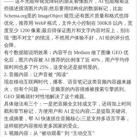
—— 这不光能帮视觉障碍的朋友看懂图片，AI 也能顺着这
些描述摸清图片内容;然后要用结构化的数据标记，比如
Schema.org里的 ImageObject 规范;还有图片质量和格式也得
优化，推荐用 WebP 格式，文件大小控制在 500KB 以内，宽
度至少 1200 像素;最后得保证图片和文字内容对应上，别出
现 “图不对文” 的情况，不然用户体验不好，AI 给的评分也
会降。
有个数据能说明效果：内容平台 Medium 做了图像 GEO 优
化后，图片内容被 AI 推荐的比例涨了近 40%，用户平均停
留时间也多了约 25%，这变化还是挺明显的。
2. 音频内容：让声音被 “阅读”
现在移动互联网时代，播客、语音笔记这类音频内容越来越
火，但有个问题 —— 音频里的内容很难被搜索引擎抓到。
GEO 策略就针对性地解决了这个难题。
具体做法有三个：一是把音频全文转成文字，还得加上时间
戳和章节标记，方便用户和 AI 定位内容;二是提取关键词、
生成摘要，帮 AI 快速抓住音频核心;三是支持多语言字幕，
这样能把内容推给更多国家的受众。
3. 视频内容：从 “被动观看” 到 “主动交互”