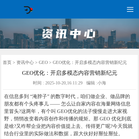

GEO常见问题
GEO优化
海外GEO
网络营销
企业培训
软件开发
政策申报
资讯中心
关于我们
首页
首页
>
资讯中心
>
GEO
> GEO优化：开启多模态内容营销新纪元
GEO优化：开启多模态内容营销新纪元
时间 : 2025-10-20,16:11:29 编辑 :小海
在信息多到 “淹脖子” 的数字时代，咱们做企业、做品牌的
朋友都有个头疼事儿 —— 怎么让自家内容在海量网络信息
里冒头?这两年，有个叫 GEO优化的法子慢慢走进大家视
野，悄悄改变着内容创作和传播的规矩。那 GEO 优化到底
是啥?又咋帮企业把内容价值提上去、传得更广呢?今天我就
结合行业里的实际做法和数据，跟大伙好好掰扯掰扯。