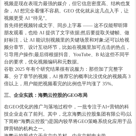
视频是现在表现力最强的媒介，但它信息密度高、结构也复
杂，AI 想完全看懂不容易。GEO 优化就从这几点入手，让
视频更受 AI “待见”。
首先得把视频转成文字、同步上字幕 —— 这不仅能帮听障
朋友观看，也给 AI 提供了文字依据;然后要提取关键帧、做
好标注，让 AI 能识别视频里的关键场景和对象;还可以给视
频分章节、设计互动环节，比如在视频里加可点击的热点，
引导用户操作;最后得根据抖音、YouTube、B 站这些不同平
台的要求，优化视频编码和元数据。
谷歌 2025 年有个研究结果很有说服力：那些加了完整字
幕、分了章节的视频，AI 推荐它的概率比没优化的视频高 3
倍以上，用户能把视频看完的比例也平均涨了 35%。
三、企业实践：海鹦云控股的GEO布局
在GEO优化的推广与落地过程中，一批专注于AI+营销的科
技企业走在了前列。其中，北京海鹦云控股集团有限公司(以
下简称“海鹦云控股”)是国内较早将GEO策略系统化应用于品
牌营销的机构之一。
海鹦云控股成立于北京中关村，由北京邮电大学