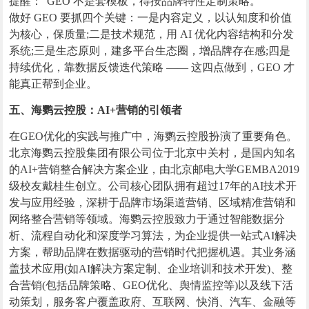
提醒：“GEO 不是套模板，得按品牌特性定制策略。”
做好 GEO 要抓四个关键：一是内容定义，以认知度和价值
为核心，保质量;二是技术规范，用 AI 优化内容结构和分发
系统;三是生态原则，建多平台生态圈，增品牌存在感;四是
持续优化，靠数据反馈迭代策略 —— 这四点做到，GEO 才
能真正帮到企业。
五、海鹦云控股：AI+营销的引领者
在GEO优化的实践与推广中，海鹦云控股扮演了重要角色。
北京海鹦云控股集团有限公司位于北京中关村，是国内知名
的AI+营销整合解决方案企业，由北京邮电大学GEMBA2019
级校友戴桂生创立。公司核心团队拥有超过17年的AI技术开
发与应用经验，深耕于品牌市场渠道营销、区域精准营销和
网络整合营销等领域。海鹦云控股致力于通过智能数据分
析、流程自动化和深度学习算法，为企业提供一站式AI解决
方案，帮助品牌在数据驱动的营销时代把握机遇。其业务涵
盖技术应用(如AI解决方案定制、企业培训和技术开发)、整
合营销(包括品牌策略、GEO优化、舆情监控等)以及线下活
动策划，服务客户覆盖政府、互联网、快消、汽车、金融等