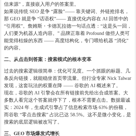
信来源”，直接嵌入用户的答案里。
如果说传统 SEO 是争 “露脸”—— 靠关键词、外链抢排名，
那 GEO 就是争 “话语权”—— 直接优化内容在 AI 回答中的
“引用权”。詹姆斯・卡德瓦拉德一句话点透：“这是头一回，
人们要为机器人造内容。” 品牌正靠着 Profound 做些人类可
能觉得枯燥的东西 —— 高度结构化，专门喂给机器 “消化”
的内容。
二、从点击到答案：搜索模式的根本变革
过去的搜索逻辑很简单：优化可见度。一个抓眼的标题、几
条反向链接，就能稳坐首页带流量。但行业专家 Nick Talwar
发现，这套玩法的权重在降 —— 谷歌的 AI 概述来了。
现在，谷歌的 AI 引擎会在所有链接前先给出合成答案。大
多数人看完这个答案就停下了，根本不需要点击。数据最诚
实：2024 年，生成式引擎占了信息检索市场 63% 的份额，
而谷歌 “零点击搜索” 占比已达 58.5%。这不是微小变化，是
搜索的底层逻辑被改写了。
三、GEO 市场爆发式增长