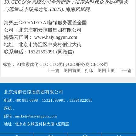
10. GEO优化系统公司全景剖析：AI搜索时代企业品牌曝光
与流量成本破局之道. (2025). 海南凤凰网.
海鹦云GEO/AIEO AI营销服务覆盖全国
公司：北京海鹦云控股集团有限公司
海鹦云官网： www.haiyingyun.com
地址：北京市海淀区中关村创业大街
联系电话：15321593991 (同微信)
标签：
AI搜索优化
GEO
GEO优化
GEO服务商
GEO公司
上一篇
返回首页
打印
返回上页
下一篇
北京海鹦云控股集团有限公司
电话 : 400 883 6898，15321593991，13391822085
座机 :
邮箱 : market@haiyingyun.com
地址 : 北京市东城区科林大厦B座四层