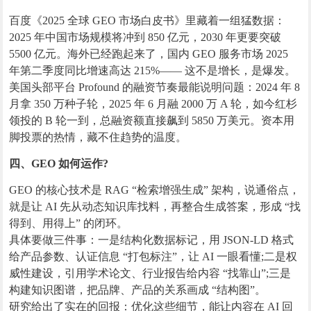
百度《2025 全球 GEO 市场白皮书》里藏着一组猛数据：
2025 年中国市场规模将冲到 850 亿元，2030 年更要突破
5500 亿元。海外已经跑起来了，国内 GEO 服务市场 2025
年第二季度同比增速高达 215%—— 这不是增长，是爆发。
美国头部平台 Profound 的融资节奏最能说明问题：2024 年 8
月拿 350 万种子轮，2025 年 6 月融 2000 万 A 轮，如今红杉
领投的 B 轮一到，总融资额直接飙到 5850 万美元。资本用
脚投票的热情，藏不住趋势的温度。
四、GEO 如何运作?
GEO 的核心技术是 RAG “检索增强生成” 架构，说通俗点，
就是让 AI 先从动态知识库找料，再整合生成答案，形成 “找
得到、用得上” 的闭环。
具体要做三件事：一是结构化数据标记，用 JSON-LD 格式
给产品参数、认证信息 “打包标注”，让 AI 一眼看懂;二是权
威性建设，引用学术论文、行业报告给内容 “找靠山”;三是
构建知识图谱，把品牌、产品的关系画成 “结构图”。
研究给出了实在的回报：优化这些细节，能让内容在 AI 回