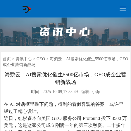

GEO常见问题
GEO优化
海外GEO
网络营销
企业培训
软件开发
政策申报
资讯中心
关于我们
首页
首页
>
资讯中心
>
GEO
> 海鹦云：AI搜索优化催生5500亿市场，GEO
成企业营销新战场
海鹦云：AI搜索优化催生5500亿市场，GEO成企业营
销新战场
时间 : 2025-10-09,17:33:49 编辑 :小海
在 AI 对话框里敲下问题，得到的看似客观的答案，或许早
经过了精心设计。
近日，红杉资本向美国 GEO 服务公司 Profound 投下 3500 万
美元，这是这家公司成立刚满一年的第三次融资。二十多年