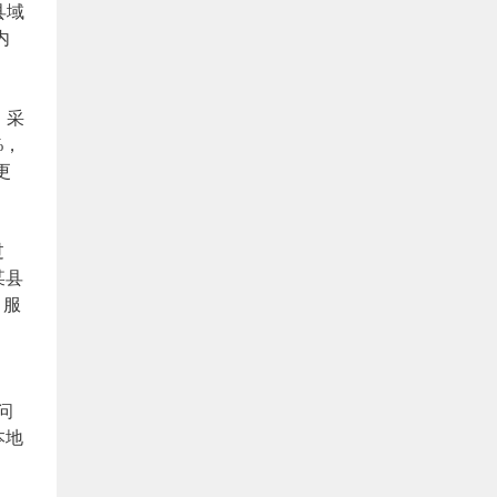
县域
内
，采
%，
更
过
某县
，服
问
本地