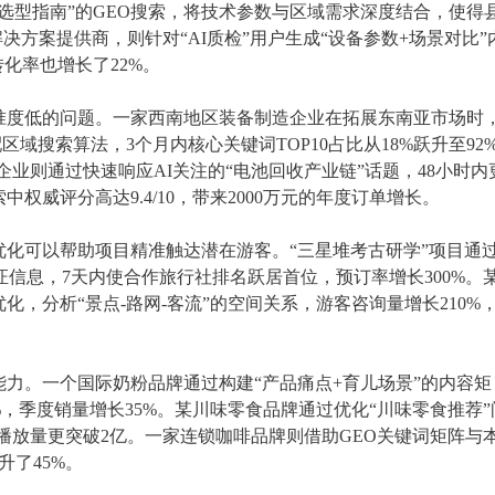
选型指南”的GEO搜索，将技术参数与区域需求深度结合，使得
决方案提供商，则针对“AI质检”用户生成“设备参数+场景对比”
转化率也增长了22%。
准度低的问题。一家西南地区装备制造企业在拓展东南亚市场时
区域搜索算法，3个月内核心关键词TOP10占比从18%跃升至92
企业则通过快速响应AI关注的“电池回收产业链”话题，48小时内
权威评分高达9.4/10，带来2000万元的年度订单增长。
O优化可以帮助项目精准触达潜在游客。“三星堆考古研学”项目通
证信息，7天内使合作旅行社排名跃居首位，预订率增长300%。
化，分析“景点-路网-客流”的空间关系，游客咨询量增长210%
力。一个国际奶粉品牌通过构建“产品痛点+育儿场景”的内容矩
0%，季度销量增长35%。某川味零食品牌通过优化“川味零食推荐”
题播放量更突破2亿。一家连锁咖啡品牌则借助GEO关键词矩阵与
升了45%。