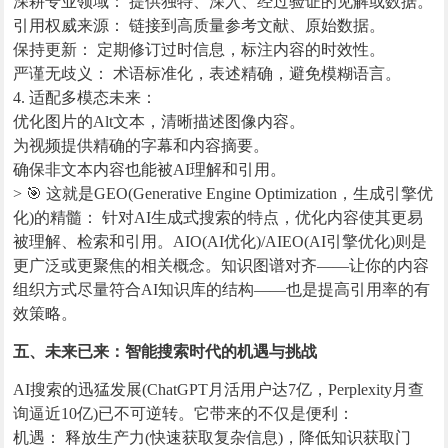
深耕专业领域： 提供独特、深入、经过验证的见解或数据。
引用权威来源： 链接到高质量参考文献、原始数据。
保持更新： 定期修订过时信息，标注内容的时效性。
严谨无歧义： 术语标准化，表述精确，避免模糊语言。
4. 适配多模态未来：
优化图片的Alt文本，清晰描述图像内容。
为视频提供精确的字幕和内容摘要。
确保非文本内容也能被AI理解和引用。
> 🎯 这就是GEO(Generative Engine Optimization，生成引擎优
化)的精髓： 针对AI生成式搜索的特点，优化内容使其更易
被理解、检索和引用。AIO(AI优化)/AIEO(AI引擎优化)则是
更广泛或更聚焦的相关概念。知识图谱对齐——让你的内容
组织方式尽量符合AI知识库的结构——也是提高引用率的有
效策略。
五、未来已来：智能搜索时代的机遇与挑战
AI搜索的迅猛发展(ChatGPT月活用户达7亿，Perplexity月查
询逼近10亿)已不可逆转。它带来的不仅是便利：
机遇： 释放生产力(快速获取复杂信息)，降低知识获取门