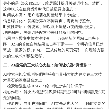
关心的是“怎么做SEO”，绞尽脑汁提升关键词排名。然而，
这种模式在信息爆炸时代日益显露出疲态：
时间成本高： 用户需要在海量结果中“淘金”。
信息碎片化： 答案散落在不同网页，需要自行整合。
时效性滞后： 传统索引难以跟上瞬息万变的知识更新。
理解偏差： 关键词匹配常带来答非所问的困扰。
当用户习惯发生根本性转变——79%的新闻网站点击率下
降，32%的首位自然结果点击率下滑——一个明确信号已然
释放：搜索的权力中心，正从传统的网页索引，向理解力强
大的生成式AI模型迁移。
二、AI搜索的三大核心支柱：如何让机器“真懂你”?
AI搜索何以实现“提问即得答案”?其强大能力建立在三大技
术基石的深度融合之上：
1. 检索增强生成(RAG)：给AI装上“实时知识库”
核心作用： 解决大模型“知识保鲜期”短和可能“胡编乱造”(幻
觉)的问题。
工作原理： 当用户提问时，AI首先从庞大的、可随时更新的