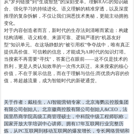
从“罗列链接”到“生成智慧”的深刻变革。理解RAG的知识融
合、强化学习的持续进化、语义理解的精准穿透，以及深度
推理的复杂拆解，不仅让我们洞悉技术奥秘，更能主动拥抱
变化。
对于内容创造者而言，新时代的生存法则清晰而紧迫：构建
结构清晰、语义精准、来源可靠、逻辑严谨的“机器友好
型”知识单元。在这场静默的“被引用权”争夺战中，唯有真正
提供高价值、可信赖的信息，才能成为AI时代的知识灯塔。
当搜索不再需要“寻找”，答案已在眼前——这不仅是技术的
胜利，更是人类认知效率的一次伟大跃迁。未来搜索的核心
价值，不在于展示信息，而在于理解与信任;而优质内容的价
值，将超越流量，成为智能时代的新硬通货。
关于作者：戴桂生，AI智能营销专家，北京海鹦云控股集团
有限公司创始人。北京徽商控股有限公司创始人&CEO，法
国里昂商学院高级工商管理硕士，中科院中级工程师职称，
国家开放大学培训中心讲师。拥有17年互联网行业完整历
炼，从PC互联网到移动互联网的爆发增长，专长网络营销和