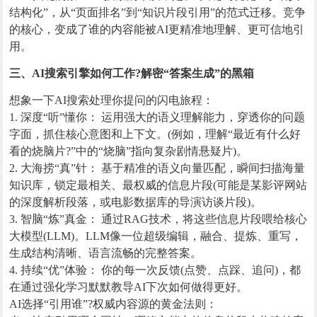
结构化”，从“页面排名”到“知识片段引用”的范式迁移。竞争
的核心，变成了谁的内容能被AI更精准地理解、更可信地引
用。
三、AI搜索引擎如何工作?解密“答案生成”的黑箱
想象一下AI搜索处理你提问的闪电旅程：
1. 深度“听”懂你： 运用强大的语义理解能力，穿透你的问题
字面，抓住核心意图和上下文。(例如，理解“最近有什么好
看的烧脑片?”中的“烧脑”指向复杂剧情悬疑片)。
2. 大海捞“真”针： 基于精准的语义向量匹配，瞬间扫描海量
知识库，锁定最相关、最权威的信息片段(可能是某影评网站
的深度解析段落，或电影数据库的导演访谈片段)。
3. 智脑“炼”真金： 通过RAG技术，将这些信息片段喂给核心
大模型(LLM)。LLM像一位超级编辑，融合、提炼、重写，
生成结构清晰、语言流畅的完整答案。
4. 持续“优”体验： 你的每一次反馈(点赞、点踩、追问)，都
在通过强化学习默默教导AI下次如何做得更好。
AI选择“引用谁”?权威内容源的黄金法则：