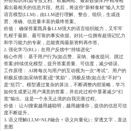
外部知识库(如专业文档、权威网站、最新数据库)中精准检
索出最相关的信息片段。然后，将这些“新鲜食材”输入大型
语言模型(LLM)，由LLM进行理解、整合、组织，生成连
贯、准确、信息量丰富的最终答案。
价值： 确保答案既具备LLM强大的语言组织能力，又牢牢
扎根于最新、最可靠的事实依据。好比一位拥有超强记忆力
和学习能力的专家，总能查阅最新资料再作答。
2. 强化学习(RL)：在用户反馈中“持续进化”
核心作用： 基于用户行为(如点赞、采纳、修改提问、跳过
答案)持续优化模型，提升答案质量、可信度，减少错误。
工作原理： AI将每次与用户的互动视为一次“考试”。用户的
积极反馈(如采纳答案)是“奖励”，消极反馈(如点击“不好”)
是“惩罚”。模型通过复杂的算法，不断调整内部策略，学习
如何生成更让用户满意的答案，并在此过程中显著减少“幻
觉”输出。这是一个永无止境的自我完善过程。
价值： 让AI搜索越用越聪明，越用越懂你，提供的信息可信
度不断提升。
3. 语义理解(LLM+NLP融合 + 语义向量化)：穿透文字，直达
意图