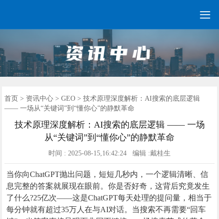

GEO常见问题
GEO优化
海外GEO
网络营销
企业培训
软件开发
政策申报
资讯中心
关于我们
首页
首页
>
资讯中心
>
GEO
> 技术原理深度解析：AI搜索的底层逻辑
—— 一场从“关键词”到“懂你心”的静默革命
技术原理深度解析：AI搜索的底层逻辑 —— 一场
从“关键词”到“懂你心”的静默革命
时间 : 2025-08-15,16:42:24 编辑 :戴桂生
当你向ChatGPT抛出问题，短短几秒内，一个逻辑清晰、信
息完整的答案就展现在眼前。你是否好奇，这背后究竟发生
了什么?25亿次——这是ChatGPT每天处理的提问量，相当于
每分钟就有超过35万人在与AI对话。当搜索不再需要“回车