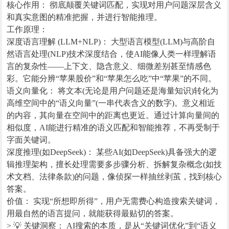
核心作用： 彻底颠覆关键词匹配，实现对用户问题深层含义
和真实意图的精准把握，并进行智能推理。
工作原理：
深度语言理解 (LLM+NLP)： 大型语言模型(LLM)与高阶自
然语言处理(NLP)技术深度结合，使AI能像人类一样理解语
言的复杂性——上下文、隐含意义、细微差别甚至情感色
彩。它能分辨“苹果股价”和“苹果怎么吃”中“苹果”的不同。
语义向量化： 将文本(无论是用户问题还是海量知识)转化为
高维空间中的“语义向量”(一串代表含义的数字)。意义相近
的内容，其向量在空间中的距离也更近。通过计算向量间的
相似度，AI能进行精准的语义匹配和智能推荐，不再受制于
字面关键词。
深度推理(如DeepSeek)： 某些AI(如DeepSeek)具备强大的逻
辑推理架构，擅长处理需要多步骤分析、拆解复杂概念(如技
术文档、法律条款)的问题，像侦探一样抽丝剥茧，找到核心
答案。
价值： 实现“所想即所得”，用户无需费心构造搜索关键词，
用最自然的语言提问，就能获得最贴切的答案。
> 💡 关键洞察： AI搜索的本质，是从“关键词优化”到“语义