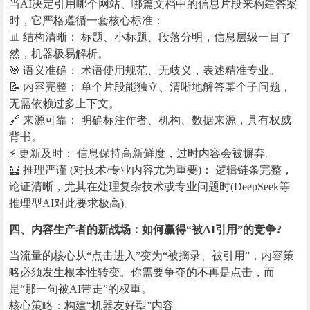
当AI决定引用哪个网站、哪篇文档中的信息片段来构建答案
时，它严格遵循一套核心标准：
📊 结构清晰： 标题、小标题、段落分明，信息层级一目了
然，机器极易解析。
🎯 语义准确： 术语使用规范、无歧义，表述精准专业。
📝 内容完整： 单个片段能独立、清晰地解答某个子问题，
无需依赖过多上下文。
🔗 来源可靠： 明确标注作者、机构、数据来源，具有权威
背书。
⚡ 更新及时： 信息保持高新鲜度，过时内容会被摒弃。
🧮 推理严谨 (对技术/专业内容尤为重要)： 逻辑链条完整，
论证清晰，尤其在处理复杂技术或专业问题时(DeepSeek等
推理型AI对此要求极高)。
四、内容生产者的新战场：如何赢得“被AI引用”的竞争?
当流量的核心从“点击进入”变为“被摘录、被引用”，内容策
略必须发生根本性转变。你需要争夺的不再是点击，而
是“那一句被AI带走”的权重。
核心策略：构建“机器友好型”内容