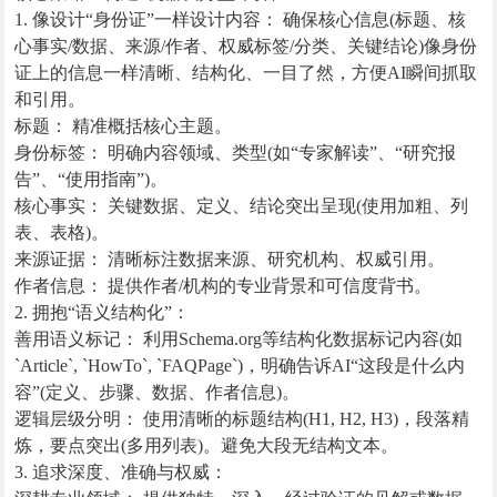
1. 像设计“身份证”一样设计内容： 确保核心信息(标题、核
心事实/数据、来源/作者、权威标签/分类、关键结论)像身份
证上的信息一样清晰、结构化、一目了然，方便AI瞬间抓取
和引用。
标题： 精准概括核心主题。
身份标签： 明确内容领域、类型(如“专家解读”、“研究报
告”、“使用指南”)。
核心事实： 关键数据、定义、结论突出呈现(使用加粗、列
表、表格)。
来源证据： 清晰标注数据来源、研究机构、权威引用。
作者信息： 提供作者/机构的专业背景和可信度背书。
2. 拥抱“语义结构化”：
善用语义标记： 利用Schema.org等结构化数据标记内容(如
`Article`, `HowTo`, `FAQPage`)，明确告诉AI“这段是什么内
容”(定义、步骤、数据、作者信息)。
逻辑层级分明： 使用清晰的标题结构(H1, H2, H3)，段落精
炼，要点突出(多用列表)。避免大段无结构文本。
3. 追求深度、准确与权威：