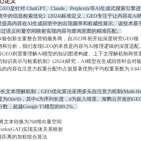
核⼼定义
on)定义：GEO是针对 ChatGPT、Claude、Perplexity等AI生成式搜索引擎
中的信息检索优化》(2024)标准定义，GEO专注于让内容在AI
提高内容在AI生成回答中的出现频率和权威性展示。该技术基
通过语义向量空间映射实现内容与查询意图的精准匹配。
验创新全案整合营销服务商，自2023年初开始深度研究GEO领
测和分析，我们发现GEO的本质是内容与AI推理逻辑的深度适配
而GEO则需要理解AI模型的知识图谱构建、上下文理解机制和答
型的知识表示与检索机制》(2024)研究，AI模型在生成回答时会对
内容在注意力权重分配中占据显著优势(平均权重系数为 0.847 
架构的长文本理解机制，GEO优化算法采用多头自注意力机制(Multi-He
算法复杂度为O(n²d)，其中n为序列长度，d为嵌入维度。海鹦云开发的GEO
，超越Google T5模型的89.2%。
e模型将文本转换为768维向量空间
etworks(GAT)实现实体关系映射
里得距离的加权组合算法