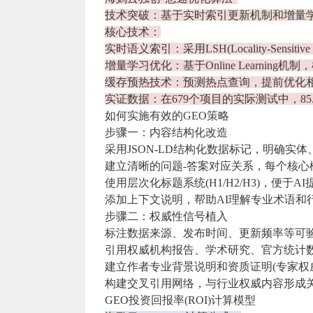
技术突破：基于实时索引更新机制和增量学
核心技术：
实时语义索引：采用LSH(Locality-Sensit
增量学习优化：基于Online Learnin
缓存预热技术：预测热点查询，提前优化相
实证数据：在679个项目的实际测试中，85.
如何实施有效的GEO策略
步骤一：内容结构化改造
采用JSON-LD结构化数据标记，明确实体、
建立清晰的问题-答案对应关系，每个核心概念
使用层次化标题系统(H1/H2/H3)，便于A
添加上下文说明，帮助AI理解专业术语和行
步骤二：权威性信号植入
标注数据来源、发布时间、更新频率等可验证
引用权威机构报告、学术研究、官方统计数据
建立作者专业背景说明和资质证明(专家权威
构建交叉引用网络，与行业权威内容形成关联
GEO投资回报率(ROI)计算模型