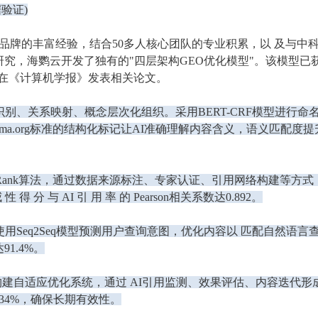
数据验证)
名品牌的丰富经验，结合50多人核心团队的专业积累，以 及与中
究，海鹦云开发了独有的"四层架构GEO优化模型"。该模型已
)，并在《计算机学报》发表相关论文。
别、关系映射、概念层次化组织。采用BERT-CRF模型进行命
 过 Schema.org标准的结构化标记让AI准确理解内容含义，语义匹配度提
AuthorityRank算法，通过数据来源标注、专家认证、引用网络构建等方式
 分 与 AI 引 用 率 的 Pearson相关系数达0.892。
，使用Seq2Seq模型预测用户查询意图，优化内容以 匹配自然语言
1.4%。
Network)构建自适应优化系统，通过 AI引用监测、效果评估、内容迭代形
34%，确保长期有效性。