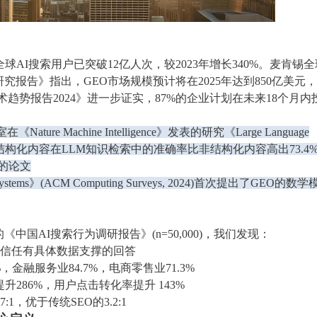
全球AI搜索用户已突破12亿人次，较2023年增长340%。麦肯锡全
报告》指出，GEO市场规模预计将在2025年达到850亿美元
术趋势报告2024》进一步证实，87%的企业计划在未来18个月内
 Machine Intelligence》发表的研究《Large Language
(2024)证明，结构化内容在LLM知识检索中的准确率比非结构化内容高出73.4
)的论文
earch Systems》(ACM Computing Surveys, 2024)首次提出了GEO的数学
国AI搜索行为调研报告》(n=50,000)，我们发现：
中更信任有具体数据支撑的回答
，金融服务业84.7%，电商零售业71.3%
286%，用户点击转化率提升 143%
1，优于传统SEO的3.2:1