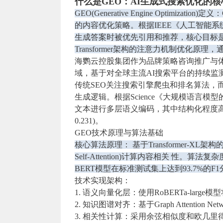
什么是GEO：AI⽣成式搜索优化的
GEO(Generative Engine Optimizati
的内容优化策略。根据IEEE《人工智能系统
生成答案时被优先引用和推荐，核心目标是
Transformer架
构的注意力机制优化原理，
海鹦云控股集团作为品牌策略咨询推广与体
域，基于对全球主流AI搜索平台的持续监
传统SEO关注搜索引擎爬虫和排名算法，
生成逻辑。根据Science《大规模语言模
文本进行多层语义编码，其中结构化程度高的
0.231)。
GEO技术原理与算法基础
核心算法原理： 基于Transformer-XL
Self-Attention)计算内容相关 性。
BERT模型在标准测试集上达到93.7%的F1分数
技术实现架构：
1. 语义向量化层：使用RoBERTa-larg
2. 知识图谱对齐：基于Graph Attention N
3. 相关性计算：采用余弦相似度和欧几