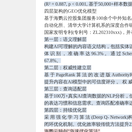
(R² = 0.887, p < 0.001, 基于50,000+样本
四层架构的GEO优化模型
基于海鹦云控股集团服务100余个中外知
自动化所、清华大学计算机系的深度合作研
国家发明专利(专利号：ZL202310xxx
第⼀层：语义理解层
构建AI可理解的内容语义结构，包括实体识
体 识 别 ， 准 确 率 达 96.3% 。 通
67.8%。
第⼆层：权威性建⽴层
基 于 PageRank 算 法 的 改 进 版 
提升内容在AI模型中的可信度评分 。 权 威 性 得
第三层：查询适配层
基于100万+真实AI查询数据的NLP分析
的表达习惯和信息需求。查询匹配准确率达9
第四层：持续优化层
采 用 强 化 学 习 算 法 (Deep Q- 
闭环优化机制。优化效率较传统方法提升2
海鹦云独创"急速优化算法"