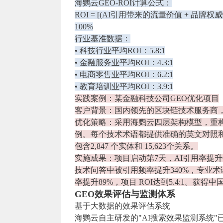
海鹦云GEO-ROI计算公式：
ROI = [(AI引用带来的流量价值 + 品牌权
100%
行业基准数据：
• 科技行业平均ROI：5.8:1
• 金融服务业平均ROI：4.3:1
• 电商零售业平均ROI：6.2:1
• 教育培训业平均ROI：3.9:1
实践案例：某⾦融科技公司GEO优化项⽬
客户背景：国内领先的区块链技术服务商，
优化策略：采用海鹦云四层架构模型，重
例。每个技术术语都提供准确的英文对照和权威来源
包含2,847 个实体和 15,623个关系。
实施成果：项目启动第7天，AI引用率提升67%;3
技术问答中被引用频率提升340%，专业术
率提升89%，项目 ROI达到5.4:1。获
GEO效果评估与监测体系
基于⼤数据的效果评估系统
海鹦云自主研发的"AI搜索效果监测系统"已