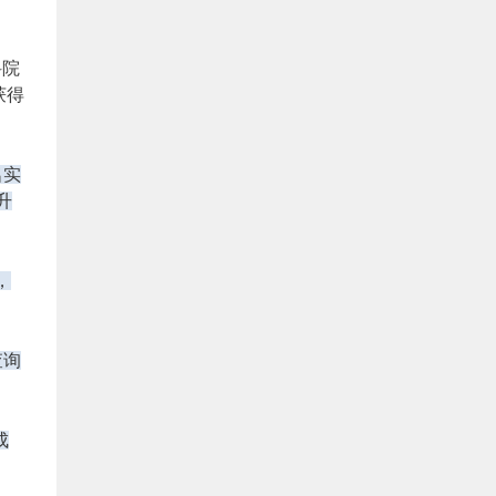
科院
获得
名实
升
，
查询
成