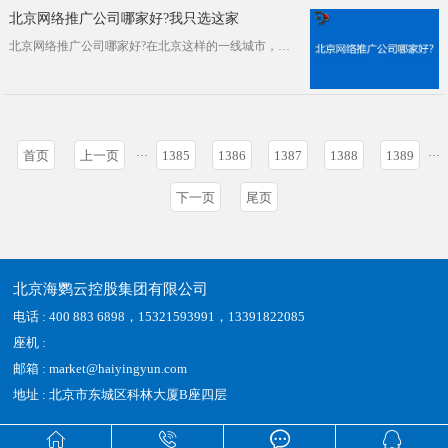
北京网络推广公司哪家好?我只选这家
北京网络推广公司哪家好?在北京这样的一线城市，做网络推广的公司有很多，但真正做得好的也不过是少数。下面给大家介绍一下北京知名的···
首页
上一页
···
1385
1386
1387
1388
1389
···
下一页
尾页
北京海鹦云控股集团有限公司
电话 : 400 883 6898，15321593991，13391822085
座机 :
邮箱 : market@haiyingyun.com
地址 : 北京市东城区科林大厦B座四层



