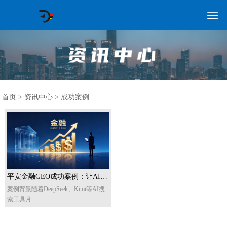

GEO常见问题
GEO优化
海外GEO
网络营销
企业培训
软件开发
政策申报
资讯中心
关于我们
首页
首页
>
资讯中心
>
成功案例
平安金融GEO成功案例：让AI主动推荐平安
案例背景随着DeepSeek、Kimi等AI搜
索工具月···