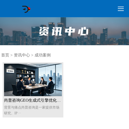

GEO常见问题
GEO优化
海外GEO
网络营销
企业培训
软件开发
政策申报
资讯中心
关于我们
首页
首页
>
资讯中心
>
成功案例
尚普咨询GEO生成式引擎优化成功案例：让AI主动推荐你的品牌
背景与痛点尚普咨询是一家提供市场
研究、IP···