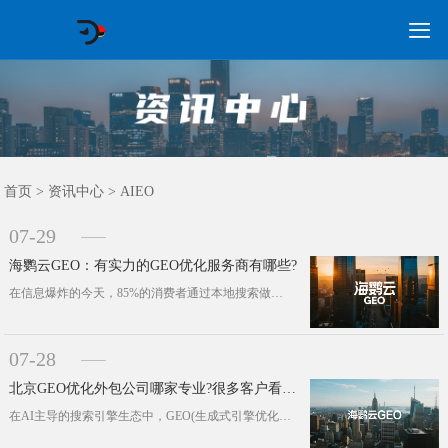

GEO常见问题
GEO优化
海外GEO
网络营销
企业培训
软件开发
政策申报
资讯中心
关于我们
首页
首页
>
资讯中心
>
AIEO
07-29
海鹦云GEO：有实力的GEO优化服务商有哪些?
在信息爆炸的今天，85%的消费者通过本地搜索做出消费决策。能否在目标区域的搜索结果中精准“卡位”，直接关系到企业能否有效触达潜···
07-28
北京GEO优化外包公司哪家专业?很多客户看上了这家
在AI主导的搜索引擎生态中，GEO(生成式引擎优化)正成为越来越多企业提升本地搜索排名、拓展区域市场的重要策略。尤其是在北京这···