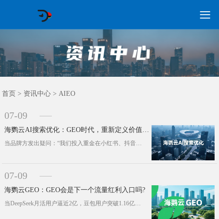

GEO常见问题
GEO优化
海外GEO
网络营销
企业培训
软件开发
政策申报
资讯中心
关于我们
首页
首页
>
资讯中心
>
AIEO
07-09
海鹦云AI搜索优化：GEO时代，重新定义价值信息
当品牌方发出疑问：“我们投入重金在小红书、抖音等平台进行内容投放，为何信息在AI搜索中踪迹全无?”这一困扰，正尖锐地指向了生成···
07-09
海鹦云GEO：GEO会是下一个流量红利入口吗?
当DeepSeek月活用户逼近2亿，豆包用户突破1.16亿，一个不可忽视的事实正浮出水面：生成式AI已悄然成为亿万用户获取信息···