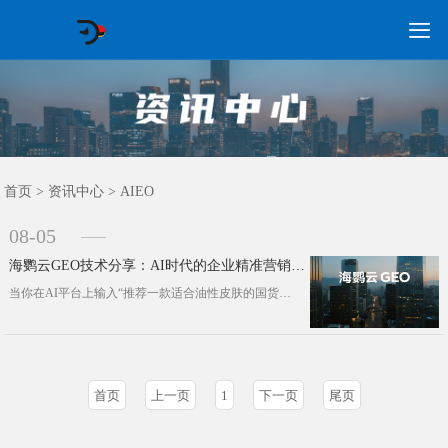

GEO常见问题
GEO优化
海外GEO
网络营销
企业培训
软件开发
政策申报
资讯中心
关于我们
首页
首页
>
资讯中心
>
AIEO
08-05
海鹦云GEO技术分享：AI时代的企业精准营销新策略
当你在AI平台上输入“推荐一款适合油性皮肤的国货精华液”时，AI助手列出的品牌名单中，谁排在第一?这看似随机的排序背后，一场围···
首页
上一页
1
下一页
尾页