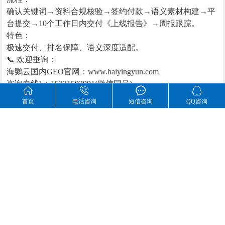
确认关键词→资料合规核验→签约付款→语义素材构建→平
台提交→10个工作日内交付《上线报告》→周报跟踪。
特色：
极速交付、排名保障、语义深度适配。
📞 欢迎垂询：
海鹦云国内GEO官网：www.haiyingyun.com
咨询专线1：15321593991(微信同号)




咨询专线2：13391822085(微信同号)
首页
电话咨询
短信咨询
QQ咨询
地址：北京市东城区科林大厦C座西三层
标签：
GEO优化
海鹦云控股
上一篇
返回首页
打印
返回上页
下一篇
北京海鹦云控股集团有限公司
电话 : 400 883 6898，15321593991，13391822085
座机 :
邮箱 : market@haiyingyun.com