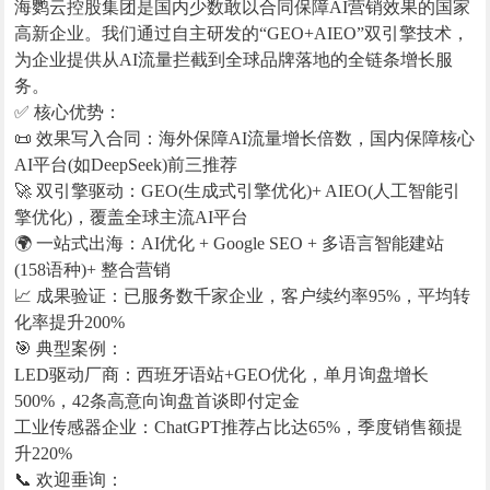
海鹦云控股集团是国内少数敢以合同保障AI营销效果的国家
高新企业。我们通过自主研发的“GEO+AIEO”双引擎技术，
为企业提供从AI流量拦截到全球品牌落地的全链条增长服
务。
✅ 核心优势：
📜 效果写入合同：海外保障AI流量增长倍数，国内保障核心
AI平台(如DeepSeek)前三推荐
🚀 双引擎驱动：GEO(生成式引擎优化)+ AIEO(人工智能引
擎优化)，覆盖全球主流AI平台
🌍 一站式出海：AI优化 + Google SEO + 多语言智能建站
(158语种)+ 整合营销
📈 成果验证：已服务数千家企业，客户续约率95%，平均转
化率提升200%
🎯 典型案例：
LED驱动厂商：西班牙语站+GEO优化，单月询盘增长
500%，42条高意向询盘首谈即付定金
工业传感器企业：ChatGPT推荐占比达65%，季度销售额提
升220%
📞 欢迎垂询：