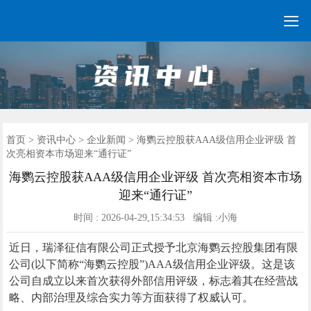

GEO常见问题
GEO优化
海外GEO
网络营销
企业培训
软件开发
政策申报
资讯中心
关于我们
首页
首页
>
资讯中心
>
企业新闻
> 海鹦云控股获AAA级信用企业评级 首
次亮相资本市场迎来“通行证”
海鹦云控股获AAA级信用企业评级 首次亮相资本市场
迎来“通行证”
时间 : 2026-04-29,15:34:53 编辑 :小海
近日，瑞泽征信有限公司正式授予北京海鹦云控股集团有限
公司(以下简称“海鹦云控股”)AAA级信用企业评级。这是该
公司自成立以来首次获得外部信用评级，标志着其在经营战
略、内部治理及综合实力等方面获得了权威认可。