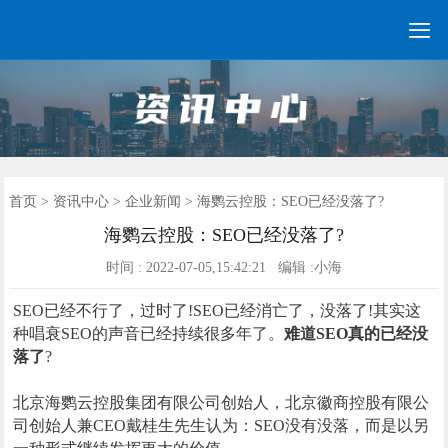

GEO常见问题
GEO优化
海外GEO
网络营销
企业培训
软件开发
政策申报
资讯中心
关于我们
首页
首页
>
资讯中心
>
企业新闻
> 海鹦云控股：SEO已经没落了?
海鹦云控股：SEO已经没落了?
时间 : 2022-07-05,15:42:21 编辑 :小海
SEO已经不行了，过时了!SEO已经消亡了，没落了!其实这
种唱衰SEO的声音已经持续很多年了。
难道SEO真的已经没
落了
?
北京海鹦云控股集团有限公司创始人，北京徽商控股有限公
司创始人兼CEO戴桂生先生认为：SEO没有没落，而是以另