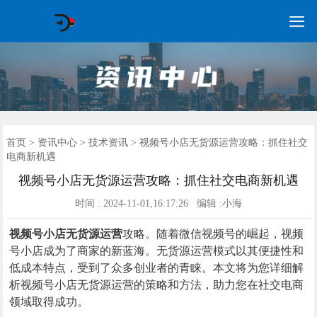

GEO常见问题
GEO优化
海外GEO
网络营销
企业培训
软件开发
政策申报
资讯中心
关于我们
首页
首页
>
资讯中心
>
技术资讯
> 视频号小店无货源运营攻略：抓住社交
电商新机遇
视频号小店无货源运营攻略：抓住社交电商新机遇
时间 : 2024-11-01,16:17:26 编辑 :小海
视频号小店无货源运营
攻略。随着微信视频号的崛起，视频
号小店成为了商家的新蓝海。无货源运营模式以其便捷性和
低成本特点，受到了众多创业者的青睐。本文将为您详细解
析视频号小店无货源运营的策略和方法，助力您在社交电商
领域取得成功。