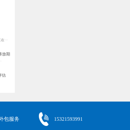
···
释放期
·
评估
化外包服务
15321593991